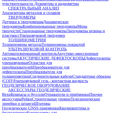
чувствительности
Дозиметры и радиометры
СПЕКТРАЛЬНЫЙ АНАЛИЗ
Анализаторы металлов и сплавов
ТВЕРДОМЕРЫ
Датчики к твердомерам
Динамические
твердомеры
Комбинированные твердомеры
Меры
твердости
Стационарные твердомеры
Твердомеры резины и
пластмасс
Ультразвуковой твердомер
ТОЛЩИНОМЕТРИЯ
Толщиномеры металла
Толщиномеры покрытий
УЛЬТРАЗВУКОВОЙ КОНТРОЛЬ
Автоматизированный контроль
Акустико-эмиссионные
системы
АКУСТИЧЕСКИЕ ДЕФЕКТОСКОПЫ
Дефектоскопы
ультразвуковые
Оснастки для
преобразователей
Преобразователи для
дефектоскопа
Преобразователи для
толщинометрии
Соединительные кабели
Стандартные образцы
(СОП)
Ультразвуковой гель - контактная жидкость
ГЕОДЕЗИЧЕСКОЕ ОБОРУДОВАНИЕ
АКСЕССУАРЫ ГЕОДЕЗИЧЕСКИЕ
Вехи
Компасы и буссоли
Отражатели и приёмники
Прочие
аксессуары
Рейки
Строительные уровни
Телескопические
линейки и штанги
Штативы
Геодезические GNSS приемники
Квадрокоптеры и
беспилотники
Контроллеры для