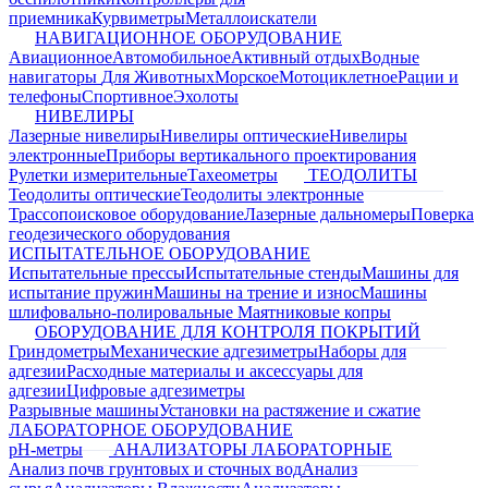
приемника
Курвиметры
Металлоискатели
НАВИГАЦИОННОЕ ОБОРУДОВАНИЕ
Авиационное
Автомобильное
Активный отдых
Водные
навигаторы
Для Животных
Морское
Мотоциклетное
Рации и
телефоны
Спортивное
Эхолоты
НИВЕЛИРЫ
Лазерные нивелиры
Нивелиры оптические
Нивелиры
электронные
Приборы вертикального проектирования
Рулетки измерительные
Тахеометры
ТЕОДОЛИТЫ
Теодолиты оптические
Теодолиты электронные
Трассопоисковое оборудование
Лазерные дальномеры
Поверка
геодезического оборудования
ИСПЫТАТЕЛЬНОЕ ОБОРУДОВАНИЕ
Испытательные прессы
Испытательные стенды
Машины для
испытание пружин
Машины на трение и износ
Машины
шлифовально-полировальные
Маятниковые копры
ОБОРУДОВАНИЕ ДЛЯ КОНТРОЛЯ ПОКРЫТИЙ
Гриндометры
Механические адгезиметры
Наборы для
адгезии
Расходные материалы и аксессуары для
адгезии
Цифровые адгезиметры
Разрывные машины
Установки на растяжение и сжатие
ЛАБОРАТОРНОЕ ОБОРУДОВАНИЕ
pH-метры
АНАЛИЗАТОРЫ ЛАБОРАТОРНЫЕ
Анализ почв грунтовых и сточных вод
Анализ