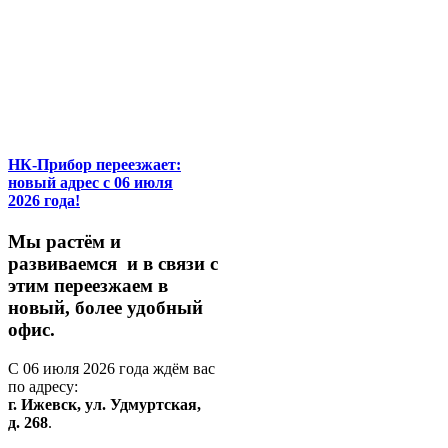
НК-Прибор переезжает:
новый адрес с 06 июля
2026 года!
М
ы
растём
и
развиваемся
и
в
связи
с
этим
переезжаем
в
новый,
более
удобный
офис.
С
06
июля
2026
года
ждём
вас
по
адресу:
г.
Ижевск,
ул.
Удмуртская,
д.
268
.