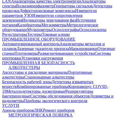
LAN
Анализаторы качества электроэнергии
Анализаторы
спектра
Вольтамперфазометр
Генераторы сигналов
Детекторы
проводки
Дефектопоисковые комплексы
Измерители
параметров УЗО
Измерители сопротивления
заземления
Индикаторы чередования фаз
Источники
питания
Калибраторы
Мегаомметры
Метрологическое
оборудование
Мультиметры
Осциллографы
Осциллоскопы
Регистраторы
Тестеры
Токовые клещи
ПРОМЫШЛЕННОЕ ОБОРУДОВАНИЕ
Автоматизированный контроль
Анализаторы металлов и
сплавов
Лазерные указатели пропила
Маркировщики
Отрезные
станки
Плотномеры
Размагничивающие устройства
Системы
центровки
Установки нагружения
ПРОМЫШЛЕННАЯ БЕЗОПАСНОСТЬ
АЛКОТЕСТЕРЫ
Аксессуары и расходные материалы
Портативные
алкотестеры
Стационарные алкотестеры
Безопасность рабочей зоны
Детекторы взрывчатых
веществ
Комбинированные приборы
Коронавирус COVID-
19
Металлодетекторы досмотровые
Рециркуляторы
бактерицидные
Системы обследования объектов
Дозиметры и
радиометры
Приборы экологического контроля
УСЛУГИ
Аренда приборов
ЛНК
Ремонт приборов
МЕТРОЛОГИЧЕСКАЯ ПОВЕРКА