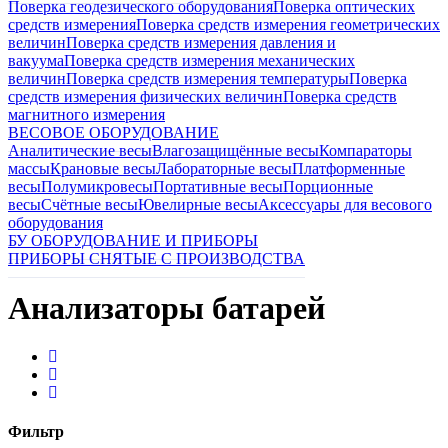
Поверка геодезического оборудования
Поверка оптических
средств измерения
Поверка средств измерения геометрических
величин
Поверка средств измерения давления и
вакуума
Поверка средств измерения механических
величин
Поверка средств измерения температуры
Поверка
средств измерения физических величин
Поверка средств
магнитного измерения
ВЕСОВОЕ ОБОРУДОВАНИЕ
Аналитические весы
Влагозащищённые весы
Компараторы
массы
Крановые весы
Лабораторные весы
Платформенные
весы
Полумикровесы
Портативные весы
Порционные
весы
Счётные весы
Ювелирные весы
Аксессуары для весового
оборудования
БУ ОБОРУДОВАНИЕ И ПРИБОРЫ
ПРИБОРЫ СНЯТЫЕ С ПРОИЗВОДСТВА
Анализаторы батарей
Фильтр