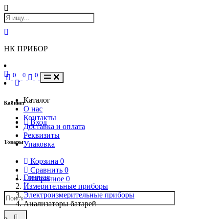
НК ПРИБОР
0
0
0
Каталог
Кабинет
О нас
Контакты
Вход
Доставка и оплата
Реквизиты
Товары
Упаковка
Корзина
0
Сравнить
0
Главная
Избранное
0
Измерительные приборы
Электроизмерительные приборы
Анализаторы батарей