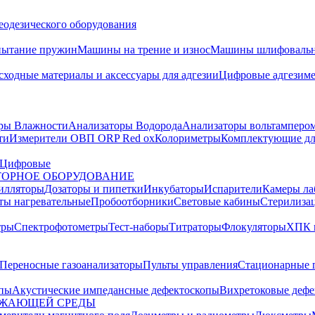
еодезического оборудования
пытание пружин
Машины на трение и износ
Машины шлифовальн
сходные материалы и аксессуары для адгезии
Цифровые адгезим
ры Влажности
Анализаторы Водорода
Анализаторы вольтамперо
ти
Измерители ОВП ORP Red ox
Колориметры
Комплектующие дл
Цифровые
ОРНОЕ ОБОРУДОВАНИЕ
илляторы
Дозаторы и пипетки
Инкубаторы
Испарители
Камеры ла
ты нагревательные
Пробоотборники
Световые кабины
Стерилиза
тры
Спектрофотометры
Тест-наборы
Титраторы
Флокуляторы
ХПК 
Переносные газоанализаторы
Пульты управления
Стационарные 
опы
Акустические импедансные дефектоскопы
Вихретоковые дефе
УЖАЮЩЕЙ СРЕДЫ