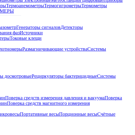
Манометры электронные
Метеостанции цифровые
Приборы
оры
Термоанемометры
Термогигрометры
Термометры
МЕРЫ
азометр
Генераторы сигналов
Детекторы
вания фаз
Источники
теры
Токовые клещи
лотномеры
Размагничивающие устройства
Системы
ры досмотровые
Рециркуляторы бактерицидные
Системы
чин
Поверка средств измерения давления и вакуума
Поверка
ичин
Поверка средств магнитного измерения
икровесы
Портативные весы
Порционные весы
Счётные