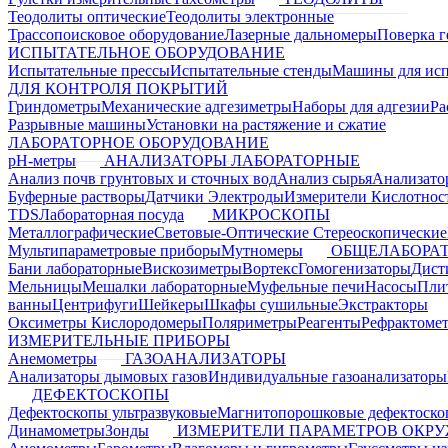
Теодолиты оптические
Теодолиты электронные
Трассопоисковое оборудование
Лазерные дальномеры
Поверка г
ИСПЫТАТЕЛЬНОЕ ОБОРУДОВАНИЕ
Испытательные прессы
Испытательные стенды
Машины для ис
ДЛЯ КОНТРОЛЯ ПОКРЫТИЙ
Гриндометры
Механические адгезиметры
Наборы для адгезии
Ра
Разрывные машины
Установки на растяжение и сжатие
ЛАБОРАТОРНОЕ ОБОРУДОВАНИЕ
pH-метры
АНАЛИЗАТОРЫ ЛАБОРАТОРНЫЕ
Анализ почв грунтовых и сточных вод
Анализ сырья
Анализато
Буферные растворы
Датчики Электроды
Измерители Кислотнос
TDS
Лабораторная посуда
МИКРОСКОПЫ
Металлографические
Световые-Оптические
Стереоскопические
Мультипараметровые приборы
Мутномеры
ОБЩЕЛАБОРАТ
Бани лабораторные
Вискозиметры
Вортекс
Гомогенизаторы
Дист
Мельницы
Мешалки лабораторные
Муфельные печи
Насосы
Пли
ванны
Центрифуги
Шейкеры
Шкафы сушильные
Экстракторы
Оксиметры Кислородомеры
Поляриметры
Реагенты
Рефрактоме
ИЗМЕРИТЕЛЬНЫЕ ПРИБОРЫ
Анемометры
ГАЗОАНАЛИЗАТОРЫ
Анализаторы дымовых газов
Индивидуальные газоанализаторы
ДЕФЕКТОСКОПЫ
Дефектоскопы ультразвуковые
Магнитопорошковые дефектоск
Динамометры
Зонды
ИЗМЕРИТЕЛИ ПАРАМЕТРОВ ОКР