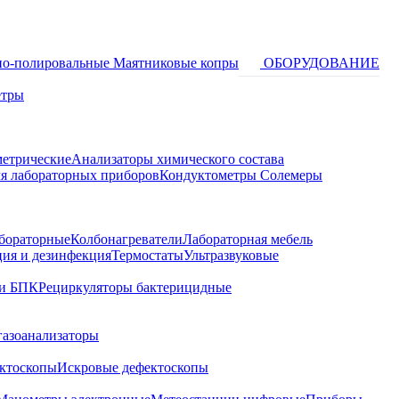
о-полировальные
Маятниковые копры
ОБОРУДОВАНИЕ
етры
метрические
Анализаторы химического состава
я лабораторных приборов
Кондуктометры Солемеры
бораторные
Колбонагреватели
Лабораторная мебель
ция и дезинфекция
Термостаты
Ультразвуковые
и БПК
Рециркуляторы бактерицидные
газоанализаторы
ктоскопы
Искровые дефектоскопы