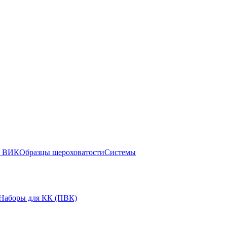
ы ВИК
Образцы шероховатости
Системы
Наборы для КК (ПВК)