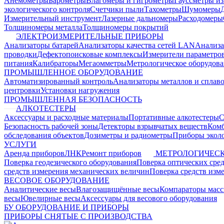
Анемометры
Барометры
Влагомеры и гигрометры
Гауссметры и
экологического контроля
Счетчики пыли
Тахометры
Шумомеры
Измерительный инструмент
Лазерные дальномеры
Расходомеры
Толщиномеры металла
Толщиномеры покрытий
ЭЛЕКТРОИЗМЕРИТЕЛЬНЫЕ ПРИБОРЫ
Анализаторы батарей
Анализаторы качества сетей LAN
Анализа
проводки
Дефектопоисковые комплексы
Измерители параметро
питания
Калибраторы
Мегаомметры
Метрологическое оборудов
ПРОМЫШЛЕННОЕ ОБОРУДОВАНИЕ
Автоматизированный контроль
Анализаторы металлов и сплав
центровки
Установки нагружения
ПРОМЫШЛЕННАЯ БЕЗОПАСНОСТЬ
АЛКОТЕСТЕРЫ
Аксессуары и расходные материалы
Портативные алкотестеры
С
Безопасность рабочей зоны
Детекторы взрывчатых веществ
Ком
обследования объектов
Дозиметры и радиометры
Приборы эколо
УСЛУГИ
Аренда приборов
ЛНК
Ремонт приборов
МЕТРОЛОГИЧЕСК
Поверка геодезического оборудования
Поверка оптических сре
средств измерения механических величин
Поверка средств изм
ВЕСОВОЕ ОБОРУДОВАНИЕ
Аналитические весы
Влагозащищённые весы
Компараторы мас
весы
Ювелирные весы
Аксессуары для весового оборудования
БУ ОБОРУДОВАНИЕ И ПРИБОРЫ
ПРИБОРЫ СНЯТЫЕ С ПРОИЗВОДСТВА