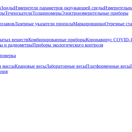
ы
Зонды
Измерители параметров окружающей среды
Измерительн
тры
Течеискатели
Толщиномеры
Электроизмерительные приборы
сплавов
Лазерные указатели пропила
Маркировщики
Отрезные ст
чатых веществ
Комбинированные приборы
Коронавирус COVID-
ы и радиометры
Приборы экологического контроля
поверка
ы массы
Крановые весы
Лабораторные весы
Платформенные весы
ания