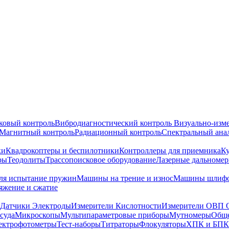
ковый контроль
Вибродиагностический контроль
Визуально-изм
Магнитный контроль
Радиационный контроль
Спектральный ана
ки
Квадрокоптеры и беспилотники
Контроллеры для приемника
К
ры
Теодолиты
Трассопоисковое оборудование
Лазерные дальноме
я испытание пружин
Машины на трение и износ
Машины шлифо
тяжение и сжатие
Датчики Электроды
Измерители Кислотности
Измерители ОВП 
суда
Микроскопы
Мультипараметровые приборы
Мутномеры
Обще
ектрофотометры
Тест-наборы
Титраторы
Флокуляторы
ХПК и БПК