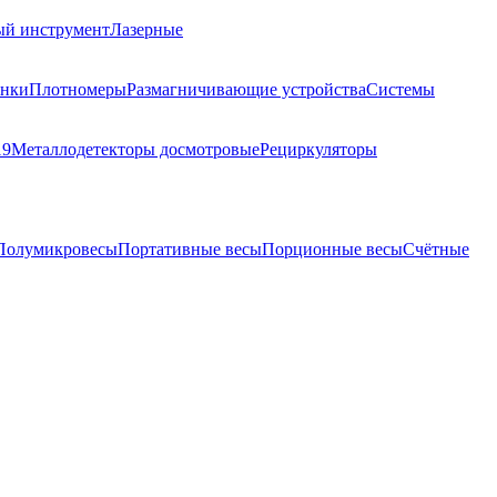
ый инструмент
Лазерные
анки
Плотномеры
Размагничивающие устройства
Системы
19
Металлодетекторы досмотровые
Рециркуляторы
Полумикровесы
Портативные весы
Порционные весы
Счётные