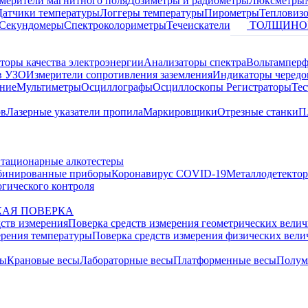
змерители магнитного поля
Дозиметры и радиометры
Люксметры
Датчики температуры
Логгеры температуры
Пирометры
Тепловиз
Секундомеры
Спектроколориметры
Течеискатели
ТОЛЩИНО
торы качества электроэнергии
Анализаторы спектра
Вольтамперф
в УЗО
Измерители сопротивления заземления
Индикаторы чередо
ание
Мультиметры
Осциллографы
Осциллоскопы
Регистраторы
Тес
ов
Лазерные указатели пропила
Маркировщики
Отрезные станки
П
тационарные алкотестеры
бинированные приборы
Коронавирус COVID-19
Металлодетекто
гического контроля
АЯ ПОВЕРКА
дств измерения
Поверка средств измерения геометрических вели
ерения температуры
Поверка средств измерения физических вел
сы
Крановые весы
Лабораторные весы
Платформенные весы
Полум