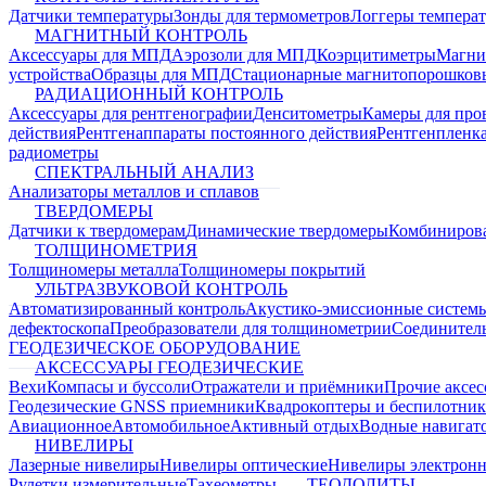
Датчики температуры
Зонды для термометров
Логгеры темпера
МАГНИТНЫЙ КОНТРОЛЬ
Аксессуары для МПД
Аэрозоли для МПД
Коэрцитиметры
Магни
устройства
Образцы для МПД
Стационарные магнитопорошков
РАДИАЦИОННЫЙ КОНТРОЛЬ
Аксессуары для рентгенографии
Денситометры
Камеры для про
действия
Рентгенаппараты постоянного действия
Рентгенпленк
радиометры
СПЕКТРАЛЬНЫЙ АНАЛИЗ
Анализаторы металлов и сплавов
ТВЕРДОМЕРЫ
Датчики к твердомерам
Динамические твердомеры
Комбиниров
ТОЛЩИНОМЕТРИЯ
Толщиномеры металла
Толщиномеры покрытий
УЛЬТРАЗВУКОВОЙ КОНТРОЛЬ
Автоматизированный контроль
Акустико-эмиссионные систем
дефектоскопа
Преобразователи для толщинометрии
Соединител
ГЕОДЕЗИЧЕСКОЕ ОБОРУДОВАНИЕ
АКСЕССУАРЫ ГЕОДЕЗИЧЕСКИЕ
Вехи
Компасы и буссоли
Отражатели и приёмники
Прочие аксес
Геодезические GNSS приемники
Квадрокоптеры и беспилотни
Авиационное
Автомобильное
Активный отдых
Водные навига
НИВЕЛИРЫ
Лазерные нивелиры
Нивелиры оптические
Нивелиры электрон
Рулетки измерительные
Тахеометры
ТЕОДОЛИТЫ