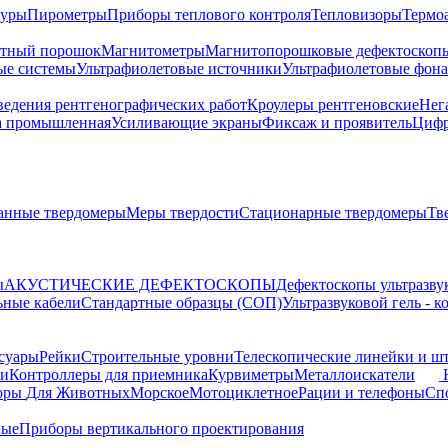
туры
Пирометры
Приборы теплового контроля
Тепловизоры
Термо
тный порошок
Магнитометры
Магнитопорошковые дефектоскоп
ые системы
Ультрафиолетовые источники
Ультрафиолетовые фон
ведения рентгенографических работ
Кроулеры рентгеновские
Нег
а промышленная
Усиливающие экраны
Фиксаж и проявитель
Цифр
анные твердомеры
Меры твердости
Стационарные твердомеры
Тв
ы
АКУСТИЧЕСКИЕ ДЕФЕКТОСКОПЫ
Дефектоскопы ультразву
ьные кабели
Стандартные образцы (СОП)
Ультразвуковой гель - 
суары
Рейки
Строительные уровни
Телескопические линейки и ш
ки
Контроллеры для приемника
Курвиметры
Металлоискатели
торы
Для Животных
Морское
Мотоциклетное
Рации и телефоны
Сп
ные
Приборы вертикального проектирования