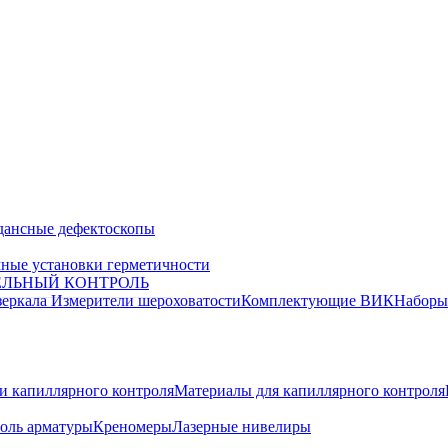
дансные дефектоскопы
ные установки герметичности
ЕЛЬНЫЙ КОНТРОЛЬ
зеркала
Измерители шероховатости
Комплектующие ВИК
Набор
и капиллярного контроля
Материалы для капиллярного контроля
оль арматуры
Креномеры
Лазерные нивелиры