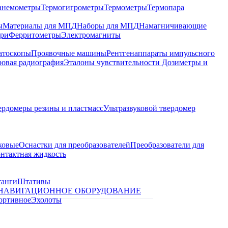
анемометры
Термогигрометры
Термометры
Термопара
ы
Материалы для МПД
Наборы для МПД
Намагничивающие
ари
Ферритометры
Электромагниты
атоскопы
Проявочные машины
Рентгенаппараты импульсного
овая радиография
Эталоны чувствительности
Дозиметры и
ердомеры резины и пластмасс
Ультразвуковой твердомер
ковые
Оснастки для преобразователей
Преобразователи для
контактная жидкость
танги
Штативы
НАВИГАЦИОННОЕ ОБОРУДОВАНИЕ
ортивное
Эхолоты