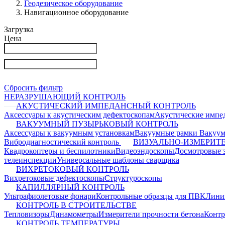
Геодезическое оборудование
Навигационное оборудование
Загрузка
Цена
Сбросить фильтр
НЕРАЗРУШАЮЩИЙ КОНТРОЛЬ
АКУСТИЧЕСКИЙ ИМПЕДАНСНЫЙ КОНТРОЛЬ
Аксессуары к акустическим дефектоскопам
Акустические импе
ВАКУУМНЫЙ ПУЗЫРЬКОВЫЙ КОНТРОЛЬ
Аксессуары к вакуумным установкам
Вакуумные рамки
Вакуум
Вибродиагностический контроль
ВИЗУАЛЬНО-ИЗМЕРИТ
Квадрокоптеры и беспилотники
Видеоэндоскопы
Досмотровые 
телеинспекции
Универсальные шаблоны сварщика
ВИХРЕТОКОВЫЙ КОНТРОЛЬ
Вихретоковые дефектоскопы
Структуроскопы
КАПИЛЛЯРНЫЙ КОНТРОЛЬ
Ультрафиолетовые фонари
Контрольные образцы для ПВК
Лини
КОНТРОЛЬ В СТРОИТЕЛЬСТВЕ
Тепловизоры
Динамометры
Измерители прочности бетона
Контр
КОНТРОЛЬ ТЕМПЕРАТУРЫ