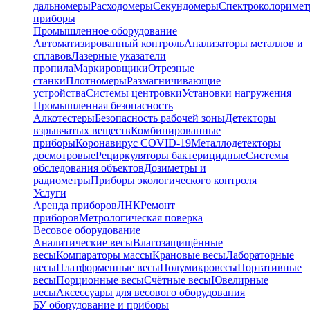
дальномеры
Расходомеры
Секундомеры
Спектроколориме
приборы
Промышленное оборудование
Автоматизированный контроль
Анализаторы металлов и
сплавов
Лазерные указатели
пропила
Маркировщики
Отрезные
станки
Плотномеры
Размагничивающие
устройства
Системы центровки
Установки нагружения
Промышленная безопасность
Алкотестеры
Безопасность рабочей зоны
Детекторы
взрывчатых веществ
Комбинированные
приборы
Коронавирус COVID-19
Металлодетекторы
досмотровые
Рециркуляторы бактерицидные
Системы
обследования объектов
Дозиметры и
радиометры
Приборы экологического контроля
Услуги
Аренда приборов
ЛНК
Ремонт
приборов
Метрологическая поверка
Весовое оборудование
Аналитические весы
Влагозащищённые
весы
Компараторы массы
Крановые весы
Лабораторные
весы
Платформенные весы
Полумикровесы
Портативные
весы
Порционные весы
Счётные весы
Ювелирные
весы
Аксессуары для весового оборудования
БУ оборудование и приборы