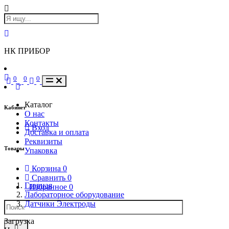
НК ПРИБОР
0
0
0
Каталог
Кабинет
О нас
Контакты
Вход
Доставка и оплата
Реквизиты
Товары
Упаковка
Корзина
0
Сравнить
0
Главная
Избранное
0
Лабораторное оборудование
Датчики Электроды
Загрузка