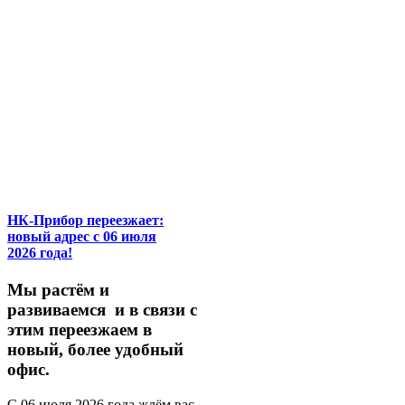
НК-Прибор переезжает:
новый адрес с 06 июля
2026 года!
М
ы
растём
и
развиваемся
и
в
связи
с
этим
переезжаем
в
новый,
более
удобный
офис.
С
06
июля
2026
года
ждём
вас