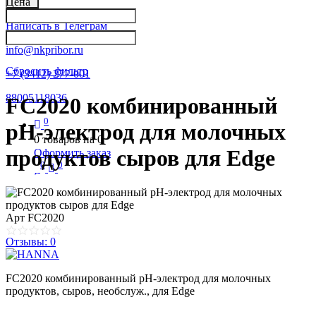
Цена
Написать в Телеграм
info@nkpribor.ru
Сбросить фильтр
+7 (3412) 277-001
88005118036
FC2020 комбинированный
0
рН-электрод для молочных
0
товаров на
0
продуктов сыров для Edge
Оформить заказ
0
0
Арт
FC2020
Отзывы: 0
FC2020 комбинированный рН-электрод для молочных
продуктов, сыров, необслуж., для Edge