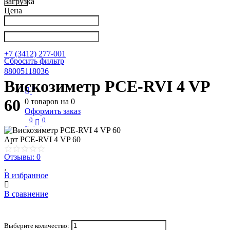
Загрузка
Цена
Написать в Телеграм
info@nkpribor.ru
+7 (3412) 277-001
Сбросить фильтр
88005118036
Вискозиметр PCE-RVI 4 VP
0
60
0
товаров на
0
Оформить заказ
0
0
Арт
PCE-RVI 4 VP 60
Отзывы: 0
В избранное
В сравнение
Выберите количество: