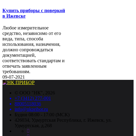
Купить приборы с поверкой
в Ижевске
Любое измерительное
средство, независимо от его
вида, типа, способа
использования, назначения,
должно сопровождаться
документацией,
соответствовать стандартам и
отвечать заявленным
требованиям.
09-07-2021
©
ООО "НК"
, 2026
+7 (3412) 277-001
88005118036
info@nkpribor.ru
Будни 08:00 - 17:00 (МСК)
426034, Удмуртская Республика, г. Ижевск, ул.
Удмуртская, д.268