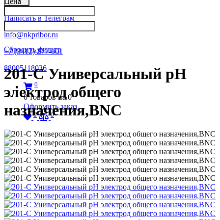
Цена
Написать в Телеграм
info@nkpribor.ru
Сбросить фильтр
+7 (3412) 277-001
88005118036
201-C Универсальный pH
0
электрод общего
0
товаров на
0
назначения,BNC
Оформить заказ
0
0