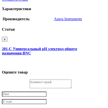
Характеристики
Производитель
:
Apera Instruments
Статьи
x
201-C Универсальный pH электрод общего
назначения,BNC
Оцените товар