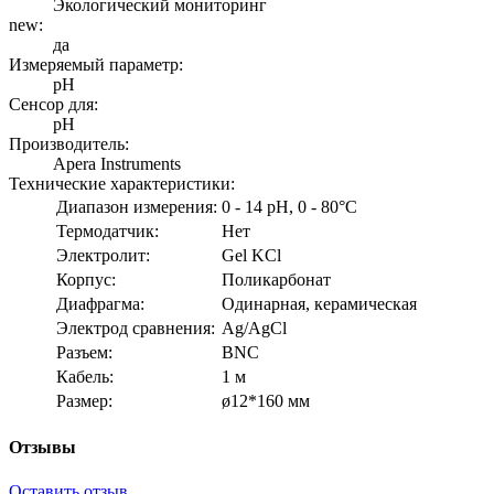
Экологический мониторинг
new:
да
Измеряемый параметр:
pH
Сенсор для:
pH
Производитель:
Apera Instruments
Технические характеристики:
Диапазон измерения:
0 - 14 pH, 0 - 80°C
Термодатчик:
Нет
Электролит:
Gel KCl
Корпус:
Поликарбонат
Диафрагма:
Одинарная, керамическая
Электрод сравнения:
Ag/AgCl
Разъем:
BNC
Кабель:
1 м
Размер:
ø12*160 мм
Отзывы
Оставить отзыв