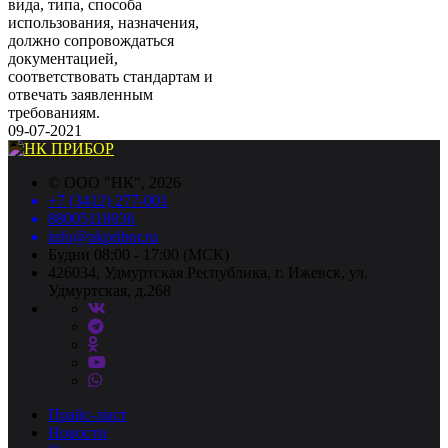
вида, типа, способа
использования, назначения,
должно сопровождаться
документацией,
соответствовать стандартам и
отвечать заявленным
требованиям.
09-07-2021
©
ООО "НК"
, 2026
+7 (3412) 277-001
88005118036
info@nkpribor.ru
Будни 08:00 - 17:00 (МСК)
426034, Удмуртская Республика, г. Ижевск, ул.
Удмуртская, д.268
Прайс-лист
Новости