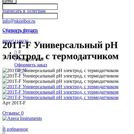
Цена
Написать в Телеграм
info@nkpribor.ru
Сбросить фильтр
+7 (3412) 277-001
88005118036
201T-F Универсальный pH
0
электрод, с термодатчиком
0
товаров на
0
Оформить заказ
0
0
Арт
201T-F
Отзывы: 0
В избранное