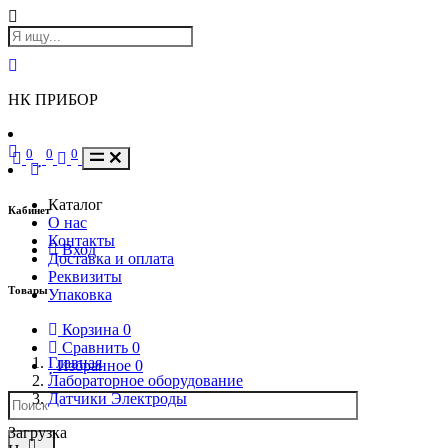
НК ПРИБОР
0
0
0
Каталог
Кабинет
О нас
Контакты
Вход
Доставка и оплата
Реквизиты
Товары
Упаковка
Корзина
0
Сравнить
0
Главная
Избранное
0
Лабораторное оборудование
Датчики Электроды
Загрузка