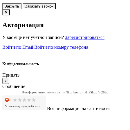
Закрыть
Заказать звонок
Авторизация
У вас еще нет учетной записи?
Зарегистрироваться
Войти по Email
Войти по номеру телефона
Конфиденциальность
Принять
x
Сообщение
Платформа интернет-магазина
Nkpribor.ru - PHPShop © 2026
Вся информация на сайте носит
информационный характер и не является публичной офертой
определяемой положениями стаитьи 437 ГК РФ. Технические
параметры, комплектация и цены могут быть изменены
производителем без предварительного уведомления.