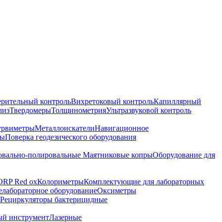
ерительный контроль
Вихретоковый контроль
Капиллярный
лиз
Твердомеры
Толщинометрия
Ультразвуковой контроль
урвиметры
Металлоискатели
Навигационное
ры
Поверка геодезического оборудования
вально-полировальные
Маятниковые копры
Оборудование для
ORP Red ox
Колориметры
Комплектующие для лабораторных
лабораторное оборудование
Оксиметры
Рециркуляторы бактерицидные
ый инструмент
Лазерные