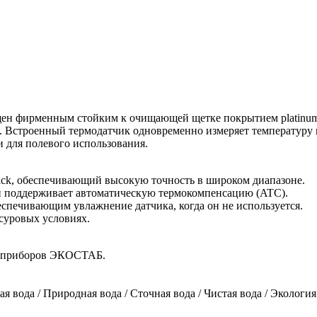
щен фирменным стойким к очищающей щетке покрытием platinum 
м). Встроенный термодатчик одновременно измеряет температур
и для полевого использования.
lack, обеспечивающий высокую точность в широком диапазоне.
и поддерживает автоматическую термокомпенсацию (ATC).
спечивающим увлажнение датчика, когда он не используется.
суровых условиях.
й приборов ЭКОСТАБ.
 вода / Природная вода / Сточная вода / Чистая вода / Экология