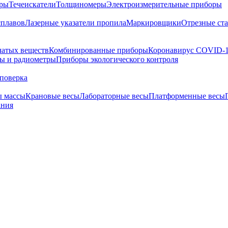
тры
Течеискатели
Толщиномеры
Электроизмерительные приборы
сплавов
Лазерные указатели пропила
Маркировщики
Отрезные ст
чатых веществ
Комбинированные приборы
Коронавирус COVID-
ы и радиометры
Приборы экологического контроля
поверка
ы массы
Крановые весы
Лабораторные весы
Платформенные весы
ания