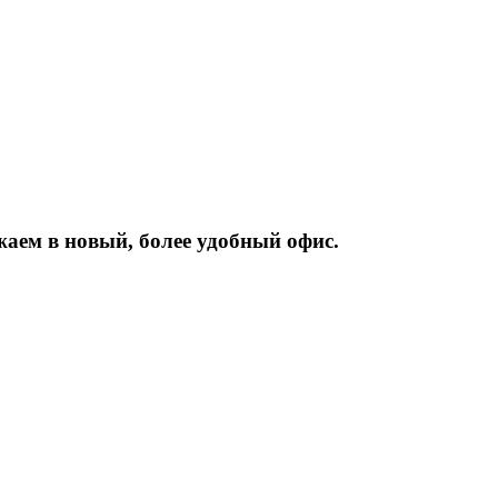
жаем
в
новый,
более
удобный
офис.