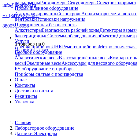
дальномеры
Расходомеры
Секундомеры
Спектроколориме
info@nkpribor.ru
Промышленное оборудование
Автоматизированный контроль
Анализаторы металлов и 
+7 (3412) 277-001
центровки
Установки нагружения
Промышленная безопасность
88005118036
Алкотестеры
Безопасность рабочей зоны
Детекторы взрыв
бактерицидные
Системы обследования объектов
Дозиметр
0
Услуги
0
товаров на
0
Аренда приборов
ЛНК
Ремонт приборов
Метрологическая 
Оформить заказ
Весовое оборудование
0
0
Аналитические весы
Влагозащищённые весы
Компаратор
весы
Ювелирные весы
Аксессуары для весового оборудов
БУ оборудование и приборы
Приборы снятые с производства
О нас
Контакты
Доставка и оплата
Реквизиты
Упаковка
Главная
Лабораторное оборудование
Датчики Электроды