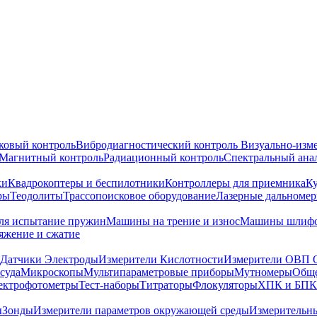
ковый контроль
Вибродиагностический контроль
Визуально-изм
Магнитный контроль
Радиационный контроль
Спектральный ана
ки
Квадрокоптеры и беспилотники
Контроллеры для приемника
К
ры
Теодолиты
Трассопоисковое оборудование
Лазерные дальноме
я испытание пружин
Машины на трение и износ
Машины шлифо
тяжение и сжатие
Датчики Электроды
Измерители Кислотности
Измерители ОВП 
суда
Микроскопы
Мультипараметровые приборы
Мутномеры
Обще
ектрофотометры
Тест-наборы
Титраторы
Флокуляторы
ХПК и БПК
ы
Зонды
Измерители параметров окружающей среды
Измерительн