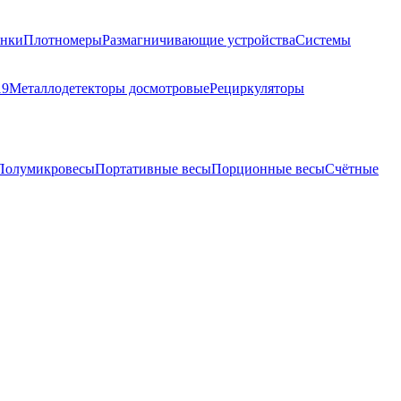
анки
Плотномеры
Размагничивающие устройства
Системы
19
Металлодетекторы досмотровые
Рециркуляторы
Полумикровесы
Портативные весы
Порционные весы
Счётные