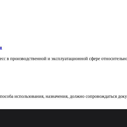
я
сс в производственной и эксплуатационной сфере относительно 
 способа использования, назначения, должно сопровождаться док