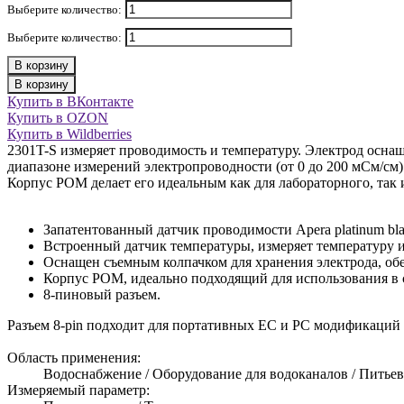
Выберите количество:
Выберите количество:
В корзину
В корзину
Купить в ВКонтакте
Купить в OZON
Купить в Wildberries
2301T-S измеряет проводимость и температуру. Электрод осна
диапазоне измерений электропроводности (от 0 до 200 мСм/с
Корпус POM делает его идеальным как для лабораторного, так 
Запатентованный датчик проводимости Apera platinum b
Встроенный датчик температуры, измеряет температуру 
Оснащен съемным колпачком для хранения электрода, обе
Корпус POM, идеально подходящий для использования в 
8-пиновый разъем.
Разъем 8-pin подходит для портативных EC и PC модификаци
Область применения:
Водоснабжение / Оборудование для водоканалов / Питьевая
Измеряемый параметр: