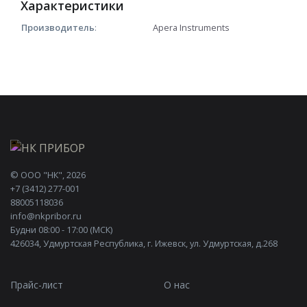
Характеристики
Производитель
:
Apera Instruments
©
ООО "НК"
, 2026
+7 (3412) 277-001
88005118036
info@nkpribor.ru
Будни 08:00 - 17:00 (МСК)
426034, Удмуртская Республика, г. Ижевск, ул. Удмуртская, д.268
Прайс-лист
О нас