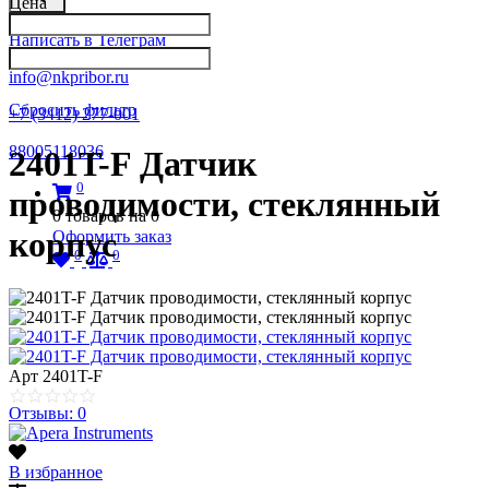
Цена
Написать в Телеграм
info@nkpribor.ru
Сбросить фильтр
+7 (3412) 277-001
88005118036
2401T-F Датчик
0
проводимости, стеклянный
0
товаров на
0
корпус
Оформить заказ
0
0
Арт
2401T-F
Отзывы: 0
В избранное