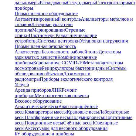
дальномеры
Расходомеры
Секундомеры
Спектроколориме
приборы
Промышленное оборудование
Автоматизированный контроль
Анализаторы металлов и
сплавов
Лазерные указатели
пропила
Маркировщики
Отрезные
станки
Плотномеры
Размагничивающие
устройства
Системы центровки
Установки нагружения
Промышленная безопасность
Алкотестеры
Безопасность рабочей зоны
Детекторы
взрывчатых веществ
Комбинированные
приборы
Коронавирус COVID-19
Металлодетекторы
досмотровые
Рециркуляторы бактерицидные
Системы
обследования объектов
Дозиметры и
радиометры
Приборы экологического контроля
Услуги
Аренда приборов
ЛНК
Ремонт
приборов
Метрологическая поверка
Весовое оборудование
Аналитические весы
Влагозащищённые
весы
Компараторы массы
Крановые весы
Лабораторные
весы
Платформенные весы
Полумикровесы
Портативные
весы
Порционные весы
Счётные весы
Ювелирные
весы
Аксессуары для весового оборудования
БУ оборудование и приборы