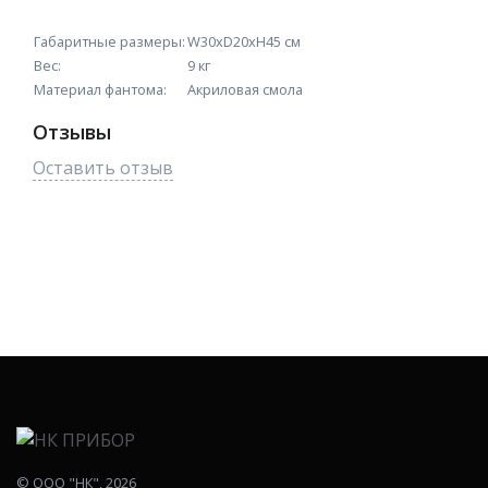
Габаритные размеры:
W30xD20xH45 см
Вес:
9 кг
Материал фантома:
Акриловая смола
Отзывы
Оставить отзыв
©
ООО "НК"
, 2026