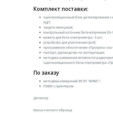
Комплект поставки:
сцинтилляционный блок детектирования c 
АЦП;
защита свинцовая;
контрольный источник бета-излучения (Sr-90
кювета для бета-спектрометра - 5 шт.;
устройство для уплотнения проб;
программное обеспечение «Прогресс» (на 
паспорт, руководство по эксплуатации;
методика измерения активности радионук
сцинтилляционного бета-спектрометра «Пр
По заказу
методики измерений ФГУП "ВИМС";
ПЭВМ с принтером.
Детектор
Масса счетного образца