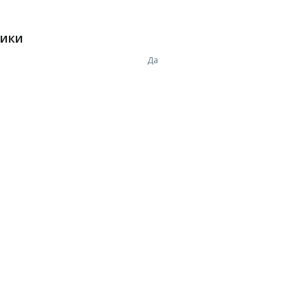
тики
Да