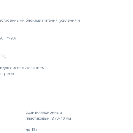
встроенными блоками питания, усиления и
 + Y-90);
CD);
лидов с использованием
огресс».
сцинтилляционный
пластиковый, Ø70×10 мм
до 15 г