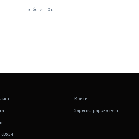
не более 50 кг
-лист
Войти
ти
Зарегистрироваться
ы
 связи