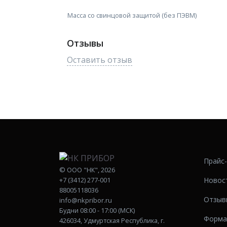
Масса со свинцовой защитой (без ПЭВМ)
Отзывы
Оставить отзыв
Прайс
©
ООО "НК"
, 2026
Новос
+7 (3412) 277-001
88005118036
Отзыв
info@nkpribor.ru
Будни 08:00 - 17:00 (МСК)
Форма
426034, Удмуртская Республика, г.