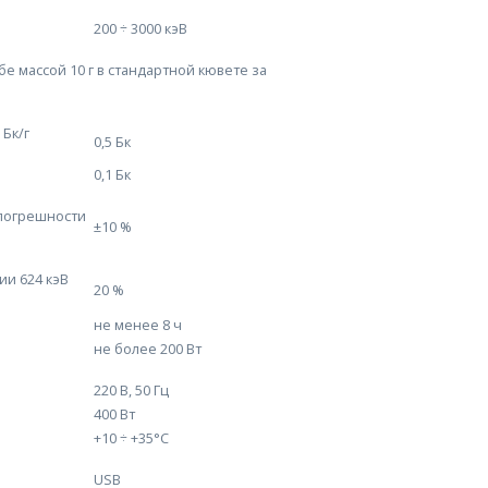
200 ÷ 3000 кэВ
е массой 10 г в стандартной кювете за
 Бк/г
0,5 Бк
0,1 Бк
погрешности
±10 %
и 624 кэВ
20 %
не менее 8 ч
не более 200 Вт
220 В, 50 Гц
400 Вт
+10 ÷ +35°С
USB