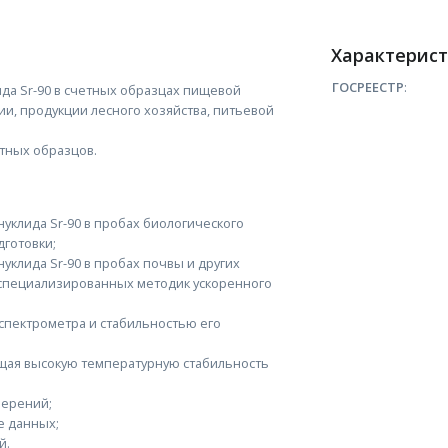
Характерис
ГОСРЕЕСТР
:
да Sr-90 в счетных образцах пищевой
и, продукции лесного хозяйства, питьевой
тных образцов.
уклида Sr-90 в пробах биологического
готовки;
клида Sr-90 в пробах почвы и других
специализированных методик ускоренного
спектрометра и стабильностью его
щая высокую температурную стабильность
мерений;
е данных;
й.