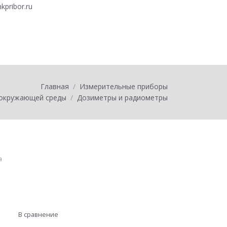
kpribor.ru
0
товаров на
0
Главная
Измерительные приборы
 окружающей среды
Дозиметры и радиометры
а
В сравнение