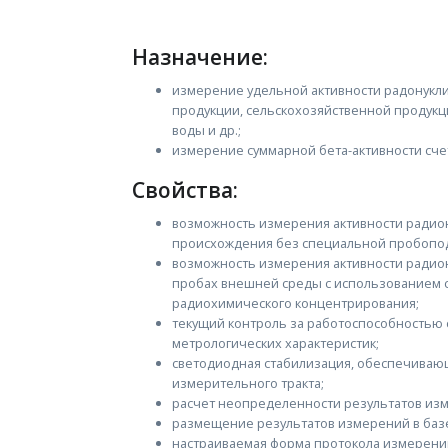
Назначение:
измерение удельной активности радонукли
продукции, сельскохозяйственной продукци
воды и др.;
измерение суммарной бета-активности сче
Свойства:
возможность измерения активности радион
происхождения без специальной пробопод
возможность измерения активности радиону
пробах внешней среды с использованием 
радиохимического концентрирования;
текущий контроль за работоспособностью 
метрологических характеристик;
светодиодная стабилизация, обеспечиваю
измерительного тракта;
расчет неопределенности результатов из
размещение результатов измерений в баз
настраиваемая форма протокола измерени