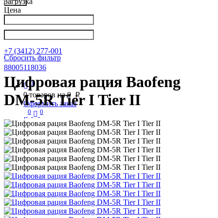
Загрузка
Цена
Написать в Телеграм
info@nkpribor.ru
+7 (3412) 277-001
Сбросить фильтр
88005118036
Цифровая рация Baofeng
0
0
товаров на
0
DM-5R Tier I Tier II
p
Оформить заказ
0
0