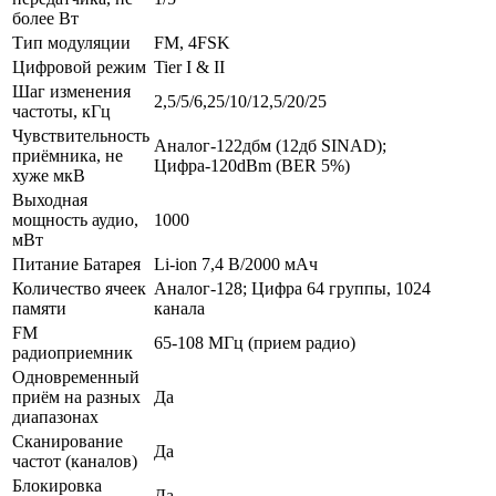
более Вт
Тип модуляции
FM, 4FSK
Цифровой режим
Tier I & II
Шаг изменения
2,5/5/6,25/10/12,5/20/25
частоты, кГц
Чувствительность
Аналог-122дбм (12дб SINAD);
приёмника, не
Цифра-120dBm (BER 5%)
хуже мкВ
Выходная
мощность аудио,
1000
мВт
Питание Батарея
Li-ion 7,4 В/2000 мАч
Количество ячеек
Аналог-128; Цифра 64 группы, 1024
памяти
канала
FM
65-108 МГц (прием радио)
радиоприемник
Одновременный
приём на разных
Да
диапазонах
Сканирование
Да
частот (каналов)
Блокировка
Да