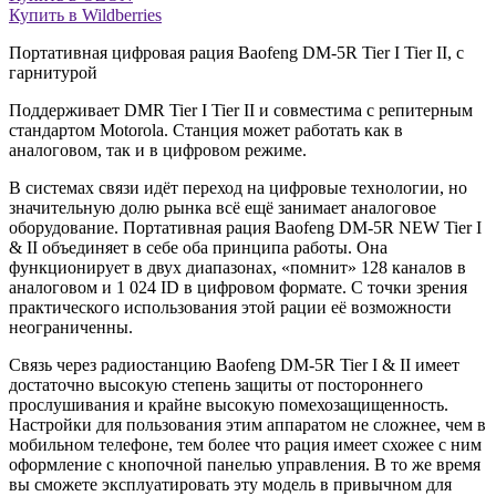
Купить в Wildberries
Портативная цифровая рация Baofeng DM-5R Tier I Tier II, с
гарнитурой
Поддерживает DMR Tier I Tier II и совместима с репитерным
стандартом Motorola. Станция может работать как в
аналоговом, так и в цифровом режиме.
В системах связи идёт переход на цифровые технологии, но
значительную долю рынка всё ещё занимает аналоговое
оборудование. Портативная рация Baofeng DM-5R NEW Tier I
& II объединяет в себе оба принципа работы. Она
функционирует в двух диапазонах, «помнит» 128 каналов в
аналоговом и 1 024 ID в цифровом формате. С точки зрения
практического использования этой рации её возможности
неограниченны.
Связь через радиостанцию Baofeng DM-5R Tier I & II имеет
достаточно высокую степень защиты от постороннего
прослушивания и крайне высокую помехозащищенность.
Настройки для пользования этим аппаратом не сложнее, чем в
мобильном телефоне, тем более что рация имеет схожее с ним
оформление с кнопочной панелью управления. В то же время
вы сможете эксплуатировать эту модель в привычном для