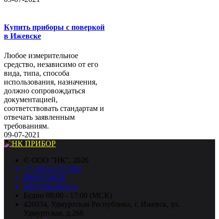
Купить приборы с поверкой
в Ижевске
Любое измерительное
средство, независимо от его
вида, типа, способа
использования, назначения,
должно сопровождаться
документацией,
соответствовать стандартам и
отвечать заявленным
требованиям.
09-07-2021
©
ООО "НК"
, 2026
+7 (3412) 277-001
88005118036
info@nkpribor.ru
Будни 08:00 - 17:00 (МСК)
426034, Удмуртская Республика, г. Ижевск, ул.
Удмуртская, д.268