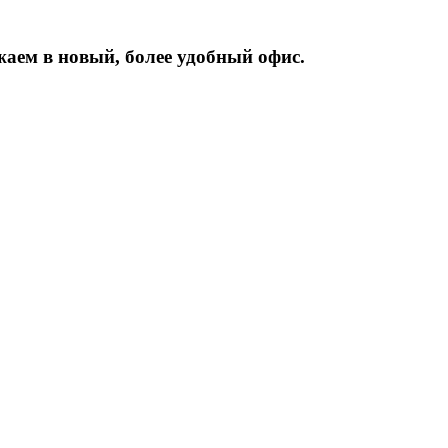
жаем
в
новый,
более
удобный
офис.