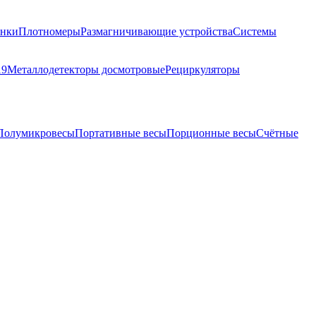
анки
Плотномеры
Размагничивающие устройства
Системы
19
Металлодетекторы досмотровые
Рециркуляторы
Полумикровесы
Портативные весы
Порционные весы
Счётные