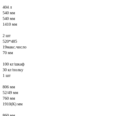
404 л
540 мм
540 мм
1410 мм
2 шт
520*485
19макс.число
70 мм
100 кг/шкаф
30 кг/полку
1 шт
806 мм
52/49 мм
760 мм
1910(К) мм
860 мм