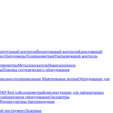
ерительный контроль
Вихретоковый контроль
Капиллярный
лиз
Твердомеры
Толщинометрия
Ультразвуковой контроль
урвиметры
Металлоискатели
Навигационное
ры
Поверка геодезического оборудования
вально-полировальные
Маятниковые копры
Оборудование для
ORP Red ox
Колориметры
Комплектующие для лабораторных
лабораторное оборудование
Оксиметры
Рециркуляторы бактерицидные
ый инструмент
Лазерные