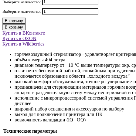
Выберите количество:
Выберите количество:
В корзину
В корзину
Купить в ВКонтакте
Купить в OZON
Купить в Wildberries
горячевоздушный стерилизатор - удовлетворяет критерия
объём камеры 404 литра
диапазон температур от +10 °C выше температуры окр. ср
отличается бесшумной работой, спокойным принудительн
исключается образование области „холодного воздуха“
высокий комфорт обслуживания, точное регулирование т
предназначен для стерилизации материалов горячим воз
аппарат в разделительную стену между нестерильной и с
исполнение с микропроцессорной системой управления F
дисплее
широкий набор оснащения и аксессуаров по выбору
выход для подключения принтера или ПК
возможность валидации (IQ , OQ)
Технические параметры