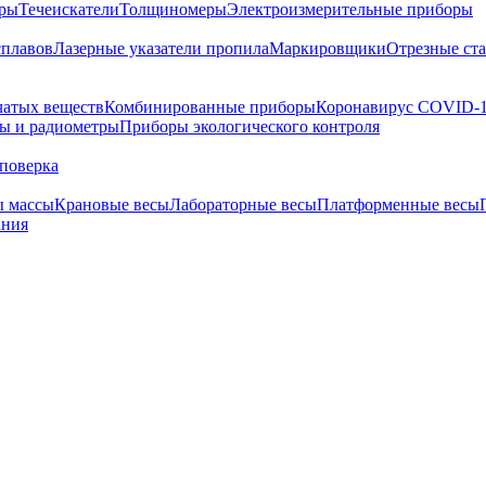
тры
Течеискатели
Толщиномеры
Электроизмерительные приборы
сплавов
Лазерные указатели пропила
Маркировщики
Отрезные ст
чатых веществ
Комбинированные приборы
Коронавирус COVID-
ы и радиометры
Приборы экологического контроля
поверка
ы массы
Крановые весы
Лабораторные весы
Платформенные весы
ания