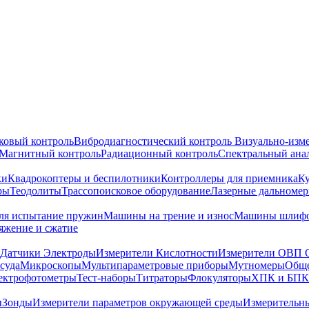
ковый контроль
Вибродиагностический контроль
Визуально-изм
Магнитный контроль
Радиационный контроль
Спектральный ана
ки
Квадрокоптеры и беспилотники
Контроллеры для приемника
К
ры
Теодолиты
Трассопоисковое оборудование
Лазерные дальноме
я испытание пружин
Машины на трение и износ
Машины шлифо
тяжение и сжатие
Датчики Электроды
Измерители Кислотности
Измерители ОВП 
суда
Микроскопы
Мультипараметровые приборы
Мутномеры
Обще
ектрофотометры
Тест-наборы
Титраторы
Флокуляторы
ХПК и БПК
ы
Зонды
Измерители параметров окружающей среды
Измерительн