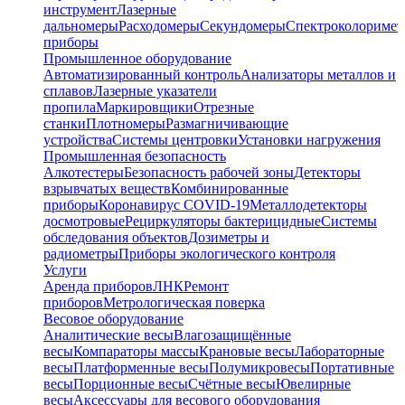
инструмент
Лазерные
дальномеры
Расходомеры
Секундомеры
Спектроколориме
приборы
Промышленное оборудование
Автоматизированный контроль
Анализаторы металлов и
сплавов
Лазерные указатели
пропила
Маркировщики
Отрезные
станки
Плотномеры
Размагничивающие
устройства
Системы центровки
Установки нагружения
Промышленная безопасность
Алкотестеры
Безопасность рабочей зоны
Детекторы
взрывчатых веществ
Комбинированные
приборы
Коронавирус COVID-19
Металлодетекторы
досмотровые
Рециркуляторы бактерицидные
Системы
обследования объектов
Дозиметры и
радиометры
Приборы экологического контроля
Услуги
Аренда приборов
ЛНК
Ремонт
приборов
Метрологическая поверка
Весовое оборудование
Аналитические весы
Влагозащищённые
весы
Компараторы массы
Крановые весы
Лабораторные
весы
Платформенные весы
Полумикровесы
Портативные
весы
Порционные весы
Счётные весы
Ювелирные
весы
Аксессуары для весового оборудования