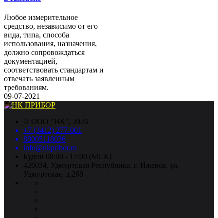
Любое измерительное
средство, независимо от его
вида, типа, способа
использования, назначения,
должно сопровождаться
документацией,
соответствовать стандартам и
отвечать заявленным
требованиям.
09-07-2021
©
ООО "НК"
, 2026
+7 (3412) 277-001
88005118036
info@nkpribor.ru
Будни 08:00 - 17:00 (МСК)
426034, Удмуртская Республика, г. Ижевск, ул.
Удмуртская, д.268