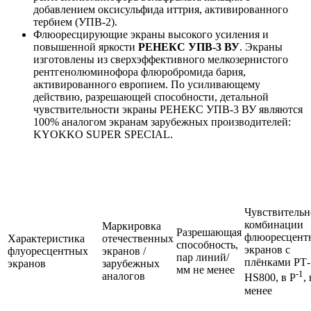
добавлением оксисульфида иттрия, активированного
тербием (УПВ-2).
Флюоресцирующие экраны высокого усиления и
повышенной яркости
РЕНЕКС УПВ-3 ВУ
. Экраны
изготовлены из сверхэффективного мелкозернистого
рентгенолюминофора флюробромида бария,
активированного европием. По усиливающему
действию, разрешающей способности, детальной
чувствительности экраны РЕНЕКС УПВ-3 ВУ являются
100% аналогом экранам зарубежных производителей:
KYOKKO SUPER SPECIAL.
Чувствительн
комбинации
Маркировка
Разрешающая
флюоресцент
Характеристика
отечественных
способность,
экранов с
флуоресцентных
экранов /
пар линий/
плёнками РТ-
экранов
зарубежных
мм не менее
-1
аналогов
HS800, в Р
,
менее