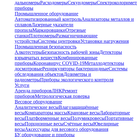
дальномеры
Расходомеры
Секундомеры
Спектроколориме
приборы
Промышленное оборудование
Автоматизированный контроль
Анализаторы металлов и
сплавов
Лазерные указатели
пропила
Маркировщики
Отрезные
станки
Плотномеры
Размагничивающие
устройства
Системы центровки
Установки нагружения
Промышленная безопасность
Алкотестеры
Безопасность рабочей зоны
Детекторы
взрывчатых веществ
Комбинированные
приборы
Коронавирус COVID-19
Металлодетекторы
досмотровые
Рециркуляторы бактерицидные
Системы
обследования объектов
Дозиметры и
радиометры
Приборы экологического контроля
Услуги
Аренда приборов
ЛНК
Ремонт
приборов
Метрологическая поверка
Весовое оборудование
Аналитические весы
Влагозащищённые
весы
Компараторы массы
Крановые весы
Лабораторные
весы
Платформенные весы
Полумикровесы
Портативные
весы
Порционные весы
Счётные весы
Ювелирные
весы
Аксессуары для весового оборудования
БУ оборудование и приборы