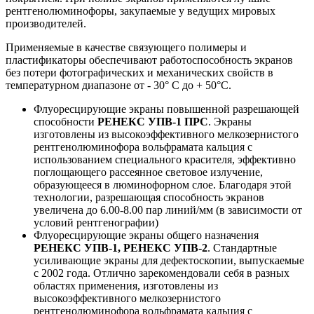
рентгенолюминофоры, закупаемые у ведущих мировых
производителей.
Применяемые в качестве связующего полимеры и
пластификаторы обеспечивают работоспособность экранов
без потери фотографических и механических свойств в
температурном диапазоне от - 30° С до + 50°С.
Флуоресцирующие экраны повышенной разрешающей
способности
РЕНЕКС УПВ-1 ПРС
. Экраны
изготовлены из высокоэффективного мелкозернистого
рентгенолюминофора вольфрамата кальция с
использованием специального красителя, эффективно
поглощающего рассеянное световое излучение,
образующееся в люминофорном слое. Благодаря этой
технологии, разрешающая способность экранов
увеличена до 6.00-8.00 пар линий/мм (в зависимости от
условий рентгенографии)
Флуоресцирующие экраны общего назначения
РЕНЕКС УПВ-1, РЕНЕКС УПВ-2
. Стандартные
усиливающие экраны для дефектоскопии, выпускаемые
с 2002 года. Отлично зарекомендовали себя в разных
областях применения, изготовлены из
высокоэффективного мелкозернистого
рентгенолюминофора вольфрамата кальция с