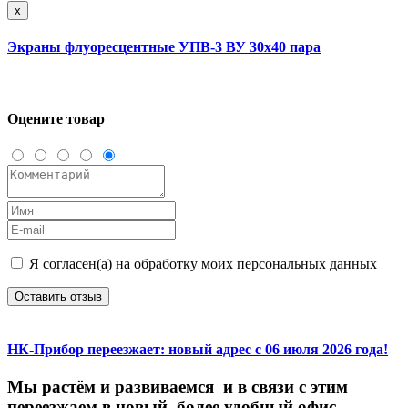
x
Экраны флуоресцентные УПВ-3 ВУ 30х40 пара
Оцените товар
Я согласен(а) на обработку моих персональных данных
Оставить отзыв
НК-Прибор переезжает: новый адрес с 06 июля 2026 года!
М
ы
растём
и
развиваемся
и
в
связи
с
этим
переезжаем
в
новый,
более
удобный
офис.