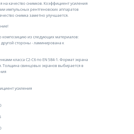
я на качество снимков. Коэффициент усиления
ании импульсных рентгеновских аппаратов
ачество снимка заметно улучшается.
ние!
ую композицию из следующих материалов:
 другой стороны - ламинирована к
ами класса С2-С6 по EN 584-1. Формат экрана
. Толщина свинцовых экранов выбирается в
ния
ициент усиления
0
5
0