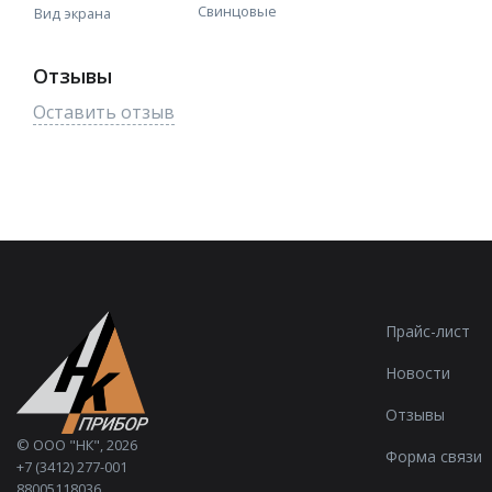
Свинцовые
Вид экрана
Отзывы
Оставить отзыв
Прайс-лист
Новости
Отзывы
©
ООО "НК"
, 2026
Форма связи
+7 (3412) 277-001
88005118036