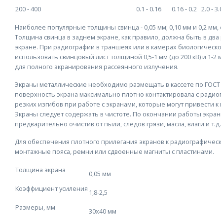
200 - 400
0.1 - 0.16
0.16 - 0.2
2.0 - 3.
Наиболее популярные толщины свинца - 0,05 мм; 0,10 мм и 0,2 мм
Толщина свинца в заднем экране, как правило, должна быть в дв
экране. При радиографии в траншеях или в камерах биологичес
использовать свинцовый лист толщиной 0,5-1 мм (до 200 кВ) и 1-2
для полного экранирования рассеянного излучения.
Экраны металлические необходимо размещать в кассете по ГОСТ 
поверхность экрана максимально плотно контактировала с радио
резких изгибов при работе с экранами, которые могут привести 
Экраны следует содержать в чистоте. По окончании работы экра
предварительно очистив от пыли, следов грязи, масла, влаги и т.д.
Для обеспечения плотного прилегания экранов к радиографичес
монтажные пояса, ремни или сдвоенные магниты с пластинами.
Толщина экрана
0,05 мм
Коэффициент усиления
1,8-2,5
Размеры, мм
30х40 мм