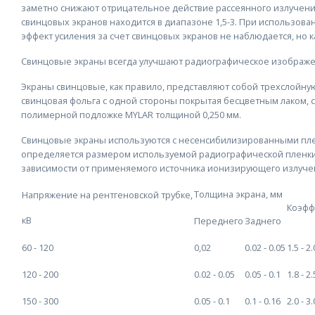
заметно снижают отрицательное действие рассеянного излучени
свинцовых экранов находится в диапазоне 1,5-3. При использов
эффект усиления за счет свинцовых экранов не наблюдается, но к
Свинцовые экраны всегда улучшают радиографическое изображе
Экраны свинцовые, как правило, представляют собой трехслойн
свинцовая фольга с одной стороны покрытая бесцветным лаком, с
полимерной подложке MYLAR толщиной 0,250 мм.
Свинцовые экраны используются с несенсибилизированными пленк
определяется размером используемой радиографической пленки
зависимости от применяемого источника ионизирующего излуче
Толщина экрана, мм
Напряжение на рентгеновской трубке,
Коэфф
кВ
Переднего
Заднего
60 - 120
0,02
0.02 - 0.05
1.5 - 2.
120 - 200
0.02 - 0.05
0.05 - 0.1
1.8 - 2.
150 - 300
0.05 - 0.1
0.1 - 0.16
2.0 - 3.