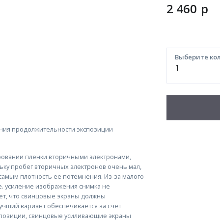
2 460
p
Выберите кол
ния продолжительности экспозиции
ровании пленки вторичными электронами,
ьку пробег вторичных электронов очень мал,
самым плотность ее потемнения. Из-за малого
е. усиление изображения снимка не
ет, что свинцовые экраны должны
учший вариант обеспечивается за счет
спозиции, свинцовые усиливающие экраны