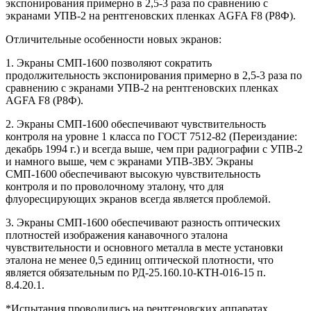
экспонирования примерно в 2,5-3 раза по сравнению с
экранами УПВ-2 на рентгеновских пленках AGFA F8 (Р8Ф).
Отличительные особенности новых экранов:
1. Экраны СМП-1600 позволяют сократить
продолжительность экспонирования примерно в 2,5-3 раза по
сравнению с экранами УПВ-2 на рентгеновских пленках
AGFA F8 (Р8Ф).
2. Экраны СМП-1600 обеспечивают чувствительность
контроля на уровне 1 класса по ГОСТ 7512-82 (Переиздание:
декабрь 1994 г.) и всегда выше, чем при радиографии с УПВ-2
и намного выше, чем с экранами УПВ-3ВУ. Экраны
СМП-1600 обеспечивают высокую чувствительность
контроля и по проволочному эталону, что для
флуоресцирующих экранов всегда является проблемой.
3. Экраны СМП-1600 обеспечивают разность оптических
плотностей изображения канавочного эталона
чувствительности и основного металла в месте установки
эталона не менее 0,5 единиц оптической плотности, что
является обязательным по РД-25.160.10-КТН-016-15 п.
8.4.20.1.
*Испытания проводились на рентгеновских аппаратах