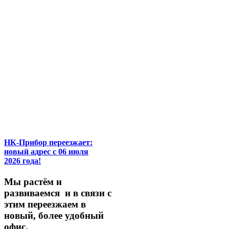
НК-Прибор переезжает:
новый адрес с 06 июля
2026 года!
М
ы
растём
и
развиваемся
и
в
связи
с
этим
переезжаем
в
новый,
более
удобный
офис.