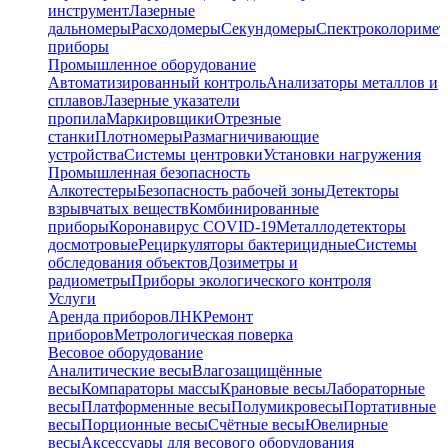
инструмент
Лазерные
дальномеры
Расходомеры
Секундомеры
Спектроколориме
приборы
Промышленное оборудование
Автоматизированный контроль
Анализаторы металлов и
сплавов
Лазерные указатели
пропила
Маркировщики
Отрезные
станки
Плотномеры
Размагничивающие
устройства
Системы центровки
Установки нагружения
Промышленная безопасность
Алкотестеры
Безопасность рабочей зоны
Детекторы
взрывчатых веществ
Комбинированные
приборы
Коронавирус COVID-19
Металлодетекторы
досмотровые
Рециркуляторы бактерицидные
Системы
обследования объектов
Дозиметры и
радиометры
Приборы экологического контроля
Услуги
Аренда приборов
ЛНК
Ремонт
приборов
Метрологическая поверка
Весовое оборудование
Аналитические весы
Влагозащищённые
весы
Компараторы массы
Крановые весы
Лабораторные
весы
Платформенные весы
Полумикровесы
Портативные
весы
Порционные весы
Счётные весы
Ювелирные
весы
Аксессуары для весового оборудования