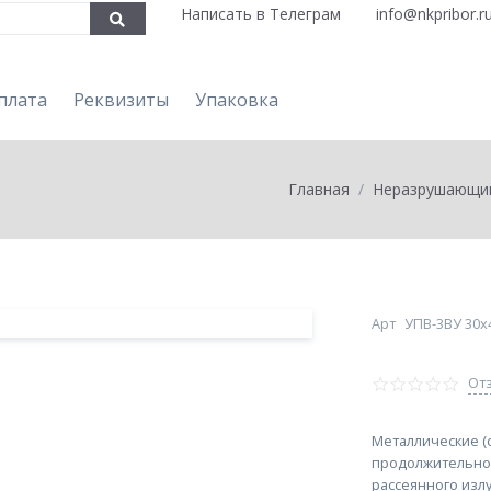
Написать в Телеграм
info@nkpribor.r
плата
Реквизиты
Упаковка
Главная
Неразрушающи
Арт
УПВ-3ВУ 30х
Отз
Металлические (
продолжительно
рассеянного изл