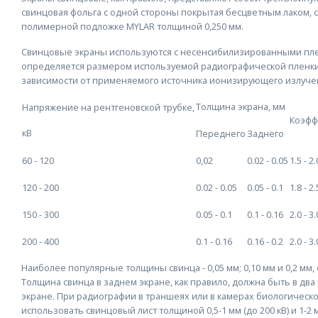
свинцовая фольга с одной стороны покрытая бесцветным лаком, с
полимерной подложке MYLAR толщиной 0,250 мм.
Свинцовые экраны используются с несенсибилизированными пленк
определяется размером используемой радиографической пленки
зависимости от применяемого источника ионизирующего излуче
Толщина экрана, мм
Напряжение на рентгеновской трубке,
Коэфф
кВ
Переднего
Заднего
60 - 120
0,02
0.02 - 0.05
1.5 - 2.
120 - 200
0.02 - 0.05
0.05 - 0.1
1.8 - 2.
150 - 300
0.05 - 0.1
0.1 - 0.16
2.0 - 3.
200 - 400
0.1 - 0.16
0.16 - 0.2
2.0 - 3.
Наиболее популярные толщины свинца - 0,05 мм; 0,10 мм и 0,2 мм
Толщина свинца в заднем экране, как правило, должна быть в дв
экране. При радиографии в траншеях или в камерах биологичес
использовать свинцовый лист толщиной 0,5-1 мм (до 200 кВ) и 1-2