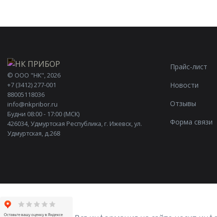
Прайс-лист
©
ООО "НК"
, 2026
Новости
+7 (3412) 277-001
88005118036
Отзывы
info@nkpribor.ru
Будни 08:00 - 17:00 (МСК)
Форма связи
426034, Удмуртская Республика, г. Ижевск, ул.
Удмуртская, д.268