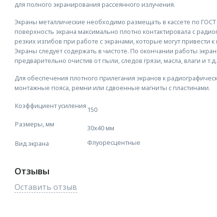
для полного экранирования рассеянного излучения.
Экраны металлические необходимо размещать в кассете по ГОСТ 
поверхность экрана максимально плотно контактировала с радио
резких изгибов при работе с экранами, которые могут привести 
Экраны следует содержать в чистоте. По окончании работы экра
предварительно очистив от пыли, следов грязи, масла, влаги и т.д.
Для обеспечения плотного прилегания экранов к радиографичес
монтажные пояса, ремни или сдвоенные магниты с пластинами.
Коэффициент усиления
150
Размеры, мм
30х40 мм
Флуоресцентные
Вид экрана
Отзывы
Оставить отзыв