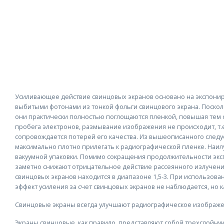
Усиливающее действие свинцовых экранов основано на экспони
выбитыми фотонами из тонкой фольги свинцового экрана. Поскол
они практически полностью поглощаются пленкой, повышая тем 
пробега электронов, размывание изображения не происходит, т.
сопровождается потерей его качества. Из вышеописанного следу
максимально плотно прилегать к радиографической пленке. Наил
вакуумной упаковки. Помимо сокращения продолжительности эк
заметно снижают отрицательное действие рассеянного излучени
свинцовых экранов находится в диапазоне 1,5-3. При использов
эффект усиления за счет свинцовых экранов не наблюдается, но к
Свинцовые экраны всегда улучшают радиографическое изображе
Экраны свинцовые, как правило, представляют собой трехслойн