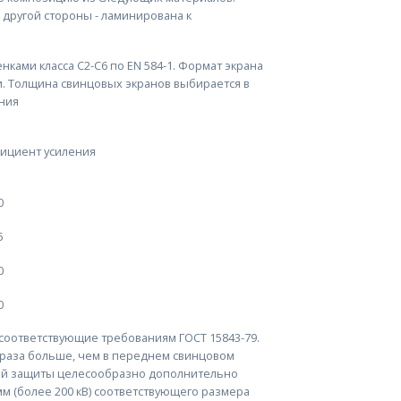
 другой стороны - ламинирована к
ами класса С2-С6 по EN 584-1. Формат экрана
. Толщина свинцовых экранов выбирается в
ния
ициент усиления
0
5
0
0
, соответствующие требованиям ГОСТ 15843-79.
а раза больше, чем в переднем свинцовом
кой защиты целесообразно дополнительно
 мм (более 200 кВ) соответствующего размера