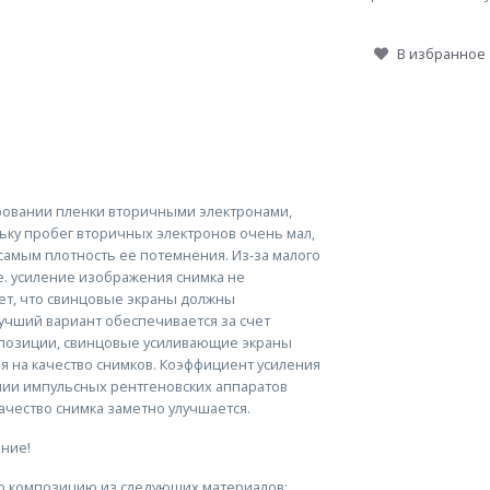
В избранное
ровании пленки вторичными электронами,
ьку пробег вторичных электронов очень мал,
самым плотность ее потемнения. Из-за малого
е. усиление изображения снимка не
ет, что свинцовые экраны должны
учший вариант обеспечивается за счет
спозиции, свинцовые усиливающие экраны
я на качество снимков. Коэффициент усиления
ании импульсных рентгеновских аппаратов
ачество снимка заметно улучшается.
ние!
ую композицию из следующих материалов: