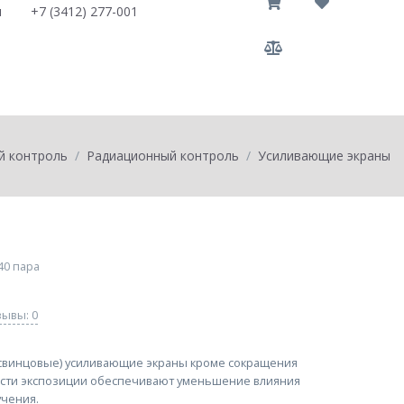
u
+7 (3412) 277-001
0
товаров на
0
й контроль
Радиационный контроль
Усиливающие экраны
40 пара
ывы: 0
свинцовые) усиливающие экраны кроме сокращения
сти экспозиции обеспечивают уменьшение влияния
учения.