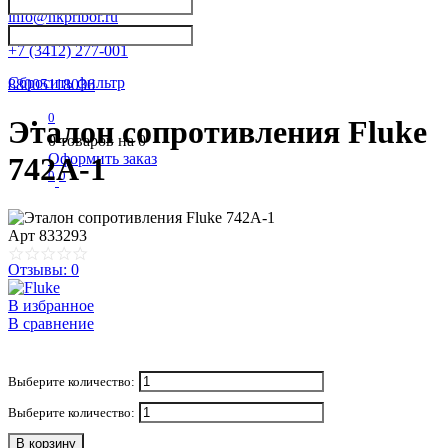
info@nkpribor.ru
+7 (3412) 277-001
Сбросить фильтр
88005118036
0
Эталон сопротивления Fluke
0
товаров на
0
Оформить заказ
742A-1
0
0
Арт
833293
Отзывы: 0
В избранное
В сравнение
Выберите количество:
Выберите количество:
В корзину