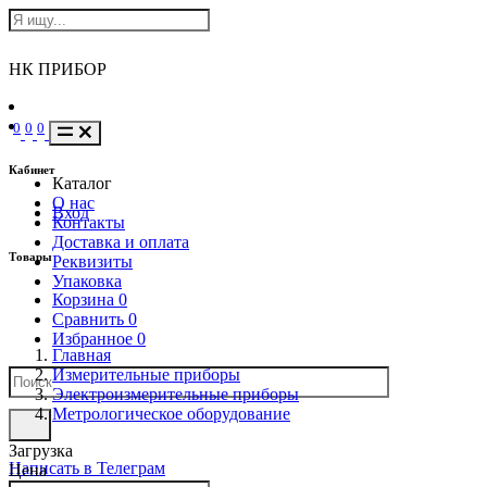
НК ПРИБОР
0
0
0
Кабинет
Каталог
О нас
Вход
Контакты
Доставка и оплата
Товары
Реквизиты
Упаковка
Корзина
0
Сравнить
0
Избранное
0
Главная
Измерительные приборы
Электроизмерительные приборы
Метрологическое оборудование
Загрузка
Написать в Телеграм
Цена