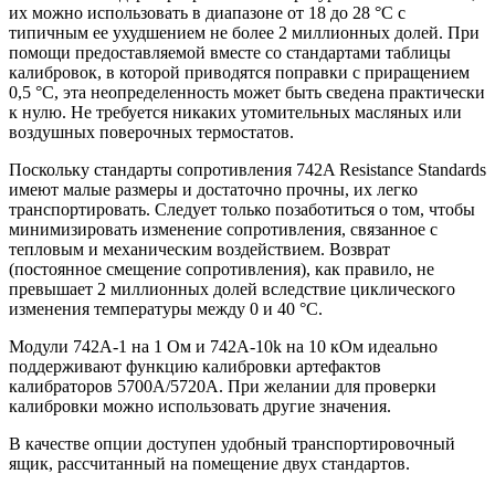
их можно использовать в диапазоне от 18 до 28 °C с
типичным ее ухудшением не более 2 миллионных долей. При
помощи предоставляемой вместе со стандартами таблицы
калибровок, в которой приводятся поправки с приращением
0,5 °C, эта неопределенность может быть сведена практически
к нулю. Не требуется никаких утомительных масляных или
воздушных поверочных термостатов.
Поскольку стандарты сопротивления 742A Resistance Standards
имеют малые размеры и достаточно прочны, их легко
транспортировать. Следует только позаботиться о том, чтобы
минимизировать изменение сопротивления, связанное с
тепловым и механическим воздействием. Возврат
(постоянное смещение сопротивления), как правило, не
превышает 2 миллионных долей вследствие циклического
изменения температуры между 0 и 40 °C.
Модули 742A-1 на 1 Ом и 742A-10k на 10 кОм идеально
поддерживают функцию калибровки артефактов
калибраторов 5700A/5720A. При желании для проверки
калибровки можно использовать другие значения.
В качестве опции доступен удобный транспортировочный
ящик, рассчитанный на помещение двух стандартов.