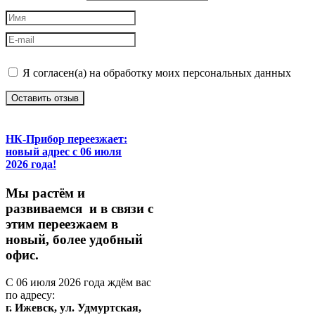
Я согласен(а) на обработку моих персональных данных
Оставить отзыв
НК-Прибор переезжает:
новый адрес с 06 июля
2026 года!
М
ы
растём
и
развиваемся
и
в
связи
с
этим
переезжаем
в
новый,
более
удобный
офис.
С
06
июля
2026
года
ждём
вас
по
адресу:
г.
Ижевск,
ул.
Удмуртская,