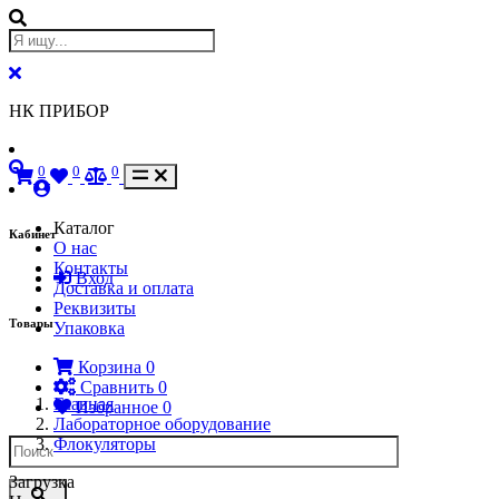
НК ПРИБОР
0
0
0
Каталог
Кабинет
О нас
Контакты
Вход
Доставка и оплата
Реквизиты
Товары
Упаковка
Корзина
0
Сравнить
0
Главная
Избранное
0
Лабораторное оборудование
Флокуляторы
Загрузка