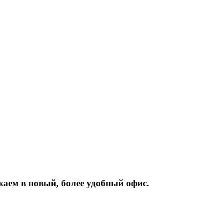
жаем
в
новый,
более
удобный
офис.