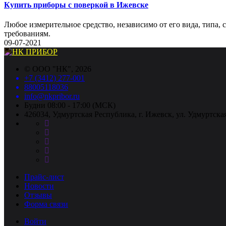
Купить приборы с поверкой в Ижевске
Любое измерительное средство, независимо от его вида, типа,
требованиям.
09-07-2021
©
ООО "НК"
, 2026
+7 (3412) 277-001
88005118036
info@nkpribor.ru
Будни 08:00 - 17:00 (МСК)
426034, Удмуртская Республика, г. Ижевск, ул. Удмуртская
Прайс-лист
Новости
Отзывы
Форма связи
Войти