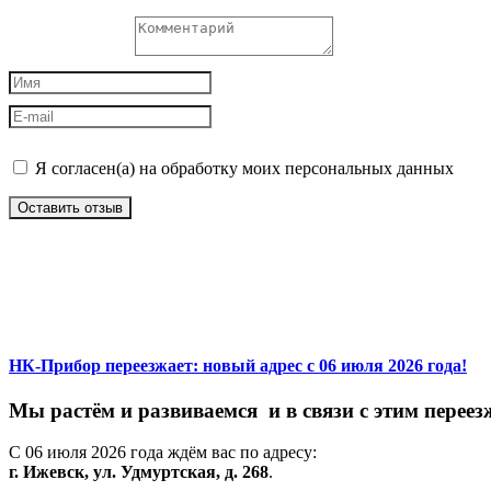
Я согласен(а) на обработку моих персональных данных
Оставить отзыв
НК-Прибор переезжает: новый адрес с 06 июля 2026 года!
М
ы
растём
и
развиваемся
и
в
связи
с
этим
переез
С
06
июля
2026
года
ждём
вас
по
адресу:
г.
Ижевск,
ул.
Удмуртская,
д.
268
.