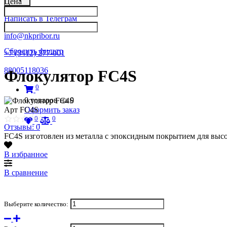
Цена
Написать в Телеграм
info@nkpribor.ru
Сбросить фильтр
+7 (3412) 277-001
88005118036
Флокулятор FC4S
0
0
товаров на
0
Оформить заказ
Арт
FC4S
0
0
Отзывы: 0
FC4S изготовлен из металла с эпоксидным покрытием для высо
В избранное
В сравнение
Выберите количество: