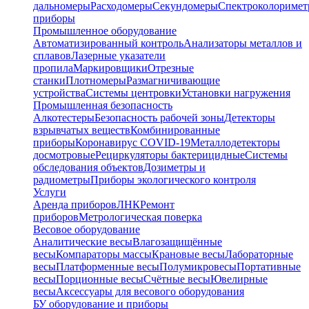
дальномеры
Расходомеры
Секундомеры
Спектроколориме
приборы
Промышленное оборудование
Автоматизированный контроль
Анализаторы металлов и
сплавов
Лазерные указатели
пропила
Маркировщики
Отрезные
станки
Плотномеры
Размагничивающие
устройства
Системы центровки
Установки нагружения
Промышленная безопасность
Алкотестеры
Безопасность рабочей зоны
Детекторы
взрывчатых веществ
Комбинированные
приборы
Коронавирус COVID-19
Металлодетекторы
досмотровые
Рециркуляторы бактерицидные
Системы
обследования объектов
Дозиметры и
радиометры
Приборы экологического контроля
Услуги
Аренда приборов
ЛНК
Ремонт
приборов
Метрологическая поверка
Весовое оборудование
Аналитические весы
Влагозащищённые
весы
Компараторы массы
Крановые весы
Лабораторные
весы
Платформенные весы
Полумикровесы
Портативные
весы
Порционные весы
Счётные весы
Ювелирные
весы
Аксессуары для весового оборудования
БУ оборудование и приборы