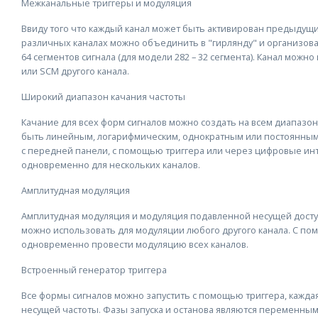
Межканальные триггеры и модуляция
Ввиду того что каждый канал может быть активирован предыдущ
различных каналах можно объединить в "гирлянду" и организова
64 сегментов сигнала (для модели 282 – 32 сегмента). Канал мож
или SCM другого канала.
Широкий диапазон качания частоты
Качание для всех форм сигналов можно создать на всем диапазоне
быть линейным, логарифмическим, однократным или постоянным
с передней панели, с помощью триггера или через цифровые ин
одновременно для нескольких каналов.
Амплитудная модуляция
Амплитудная модуляция и модуляция подавленной несущей досту
можно использовать для модуляции любого другого канала. С п
одновременно провести модуляцию всех каналов.
Встроенный генератор триггера
Все формы сигналов можно запустить с помощью триггера, каждая
несущей частоты. Фазы запуска и останова являются переменным