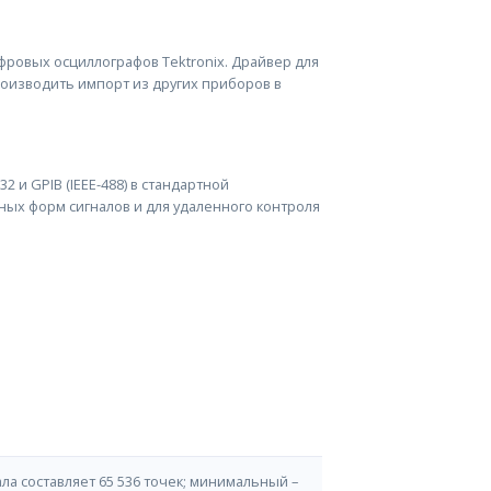
ровых осциллографов Tektronix. Драйвер для
производить импорт из других приборов в
 и GPIB (IEEE-488) в стандартной
ных форм сигналов и для удаленного контроля
а составляет 65 536 точек; минимальный –