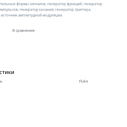
ительные формы сигналов, генератор функций, генератор
мпульсов, генератор качания, генератор триггера,
и источник амплитудной модуляции.
В сравнение
стики
ль
:
Fluke