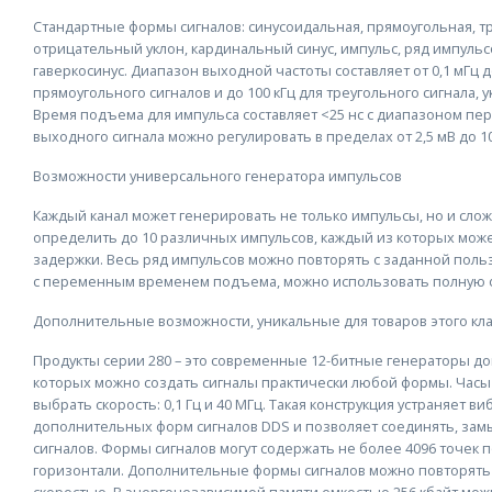
Стандартные формы сигналов: синусоидальная, прямоугольная, тр
отрицательный уклон, кардинальный синус, импульс, ряд импульсо
гаверкосинус. Диапазон выходной частоты составляет от 0,1 мГц 
прямоугольного сигналов и до 100 кГц для треугольного сигнала, у
Время подъема для импульса составляет <25 нс с диапазоном пери
выходного сигнала можно регулировать в пределах от 2,5 мВ до 10
Возможности универсального генератора импульсов
Каждый канал может генерировать не только импульсы, но и сл
определить до 10 различных импульсов, каждый из которых може
задержки. Весь ряд импульсов можно повторять с заданной поль
с переменным временем подъема, можно использовать полную 
Дополнительные возможности, уникальные для товаров этого кла
Продукты серии 280 – это современные 12-битные генераторы д
которых можно создать сигналы практически любой формы. Час
выбрать скорость: 0,1 Гц и 40 МГц. Такая конструкция устраняет 
дополнительных форм сигналов DDS и позволяет соединять, зам
сигналов. Формы сигналов могут содержать не более 4096 точек по
горизонтали. Дополнительные формы сигналов можно повторять 
скоростью. В энергонезависимой памяти емкостью 256 кбайт мож