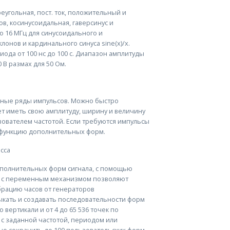
еугольная, пост. ток, положительный и
в, косинусоидальная, гаверсинус и
до 16 МГц для синусоидального и
клонов и кардинального синуса sine(x)/x.
ода от 100 нс до 100 с. Диапазон амплитуды
 В размах для 50 Ом.
ожные ряды импульсов. Можно быстро
т иметь свою амплитуду, ширину и величину
зователем частотой. Если требуются импульсы
функцию дополнительных форм.
сса
ополнительных форм сигнала, с помощью
ы с переменным механизмом позволяют
вибрацию часов от генераторов
ыкать и создавать последовательности форм
 вертикали и от 4 до 65 536 точек по
с заданной частотой, периодом или
но сохранить до 100 пользовательских форм