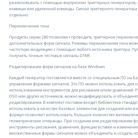
реализовывать с помощью внутренних триггерных генераторов, о
клавиши или удаленной команды. Сигнал триггерного генератор
отдельно.
Переключение тона
Продукты серии 280 позволяют проводить триггерное переключен
дополнительных форм сигнала. Режимы переключения тона можно
частотную модуляцию с помощью любого источника триггера. Пут
получить точные тестовые сигналы DTMF.
Редактирование форм сигналов на базе Windows
Каждый генератор поставляется вместе со специальным ПО на ба
управления формами сигналов. Это ПО можно использовать для 
использованием инструментов для рисования и/или уравнений. 
DSO или других источников, можно модифицировать и объединят
редактирования. В комплект поставки входит библиотека станда
использовать в качестве базовых элементов для создания или 
формул позволяет использовать большое количество математиче
геометрические операнды. При создании или редактировании ф
инструменты рисования, уравнения, функции вставки и изменен
множественные формы сигналов можно объединить и создать но