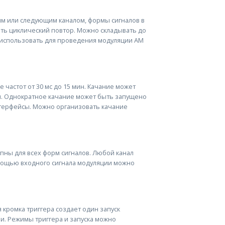
им или следующим каналом, формы сигналов в
ть циклический повтор. Можно складывать до
но использовать для проведения модуляции AM
 частот от 30 мс до 15 мин. Качание может
. Однократное качание может быть запущено
терфейсы. Можно организовать качание
пны для всех форм сигналов. Любой канал
омощью входного сигнала модуляции можно
 кромка триггера создает один запуск
и. Режимы триггера и запуска можно