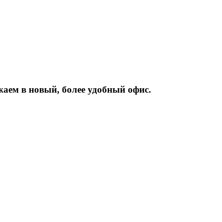
жаем
в
новый,
более
удобный
офис.