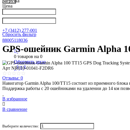
Загрузка
Цена
Написать в Телеграм
info@nkpribor.ru
+7 (3412) 277-001
Сбросить фильтр
88005118036
GPS-ошейник Garmin Alpha 10
0
0
товаров на
0
Оформить заказ
0
0
Арт
NR010-01041-F2DR6
Отзывы: 0
Навигатор Garmin Alpha 100/TT15 состоит из приемного блока 
Поддержка работы с 20 ошейниками на удалении до 14 км позв
В избранное
В сравнение
Выберите количество: