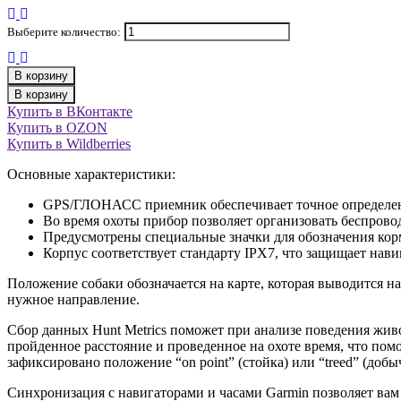
Выберите количество:
В корзину
В корзину
Купить в ВКонтакте
Купить в OZON
Купить в Wildberries
Основные характеристики:
GPS/ГЛОНАСС приемник обеспечивает точное определен
Во время охоты прибор позволяет организовать беспров
Предусмотрены специальные значки для обозначения кор
Корпус соответствует стандарту IPX7, что защищает нави
Положение собаки обозначается на карте, которая выводится н
нужное направление.
Сбор данных Hunt Metrics поможет при анализе поведения жи
пройденное расстояние и проведенное на охоте время, что пом
зафиксировано положение “on point” (стойка) или “treed” (добыч
Синхронизация с навигаторами и часами Garmin позволяет вам