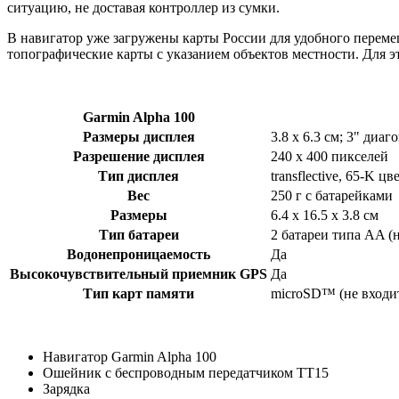
ситуацию, не доставая контроллер из сумки.
В навигатор уже загружены карты России для удобного перем
топографические карты с указанием объектов местности. Для э
Garmin Alpha 100
Размеры дисплея
3.8 x 6.3 см; 3" диаго
Разрешение дисплея
240 x 400 пикселей
Тип дисплея
transflective, 65-K ц
Вес
250 г с батарейками
Размеры
6.4 x 16.5 x 3.8 см
Тип батареи
2 батареи типа AA (
Водонепроницаемость
Да
Высокочувствительный приемник GPS
Да
Тип карт памяти
microSD™ (не входит
Навигатор Garmin Alpha 100
Ошейник с беспроводным передатчиком TT15
Зарядка