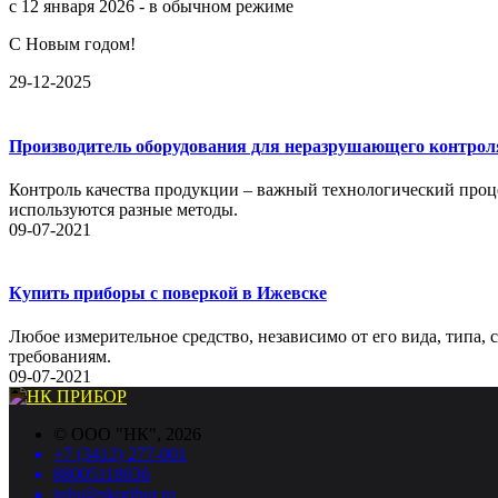
с 12 января 2026 - в обычном режиме
С Новым годом!
29-12-2025
Производитель оборудования для неразрушающего контрол
Контроль качества продукции – важный технологический проце
используются разные методы.
09-07-2021
Купить приборы с поверкой в Ижевске
Любое измерительное средство, независимо от его вида, типа,
требованиям.
09-07-2021
©
ООО "НК"
, 2026
+7 (3412) 277-001
88005118036
info@nkpribor.ru