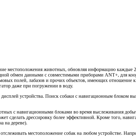
ие местоположения животных, обновляя информацию каждые 2,
одной обмен данными с совместимыми приборами ANT+, для коо
мовых полей, лабазов и прочих объектов, имеющих отношение к 
гатор даже при погружении в воду.
а дисплей устройства. Поиск собаки с навигационным блоком вы
вотных с навигационными блоками во время выслеживания добыч
ожет сделать дрессировку более эффективной. Кроме того, навиг
а на дереве).
 отслеживать местоположение собак на любом устройстве. Напр