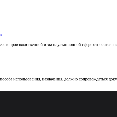
я
сс в производственной и эксплуатационной сфере относительно 
 способа использования, назначения, должно сопровождаться док