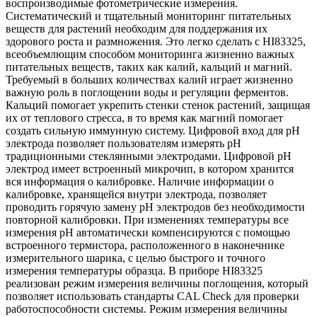
воспроизводимые фотометрические измерения.
Систематический и тщательный мониторинг питательных
веществ для растений необходим для поддержания их
здорового роста и размножения. Это легко сделать с HI83325,
всеобъемлющим способом мониторинга жизненно важных
питательных веществ, таких как калий, кальций и магний.
Требуемый в больших количествах калий играет жизненно
важную роль в поглощении воды и регуляции ферментов.
Кальций помогает укрепить стенки стенок растений, защищая
их от теплового стресса, в то время как магний помогает
создать сильную иммунную систему. Цифровой вход для pH
электрода позволяет пользователям измерять рН
традиционными стеклянными электродами. Цифровой pH
электрод имеет встроенный микрочип, в котором хранится
вся информация о калибровке. Наличие информации о
калибровке, хранящейся внутри электрода, позволяет
проводить горячую замену рН электродов без необходимости
повторной калибровки. При изменениях температуры все
измерения pH автоматически компенсируются с помощью
встроенного термистора, расположенного в наконечнике
измерительного шарика, с целью быстрого и точного
измерения температуры образца. В приборе HI83325
реализован режим измерения величины поглощения, который
позволяет использовать стандарты CAL Check для проверки
работоспособности системы. Режим измерения величины