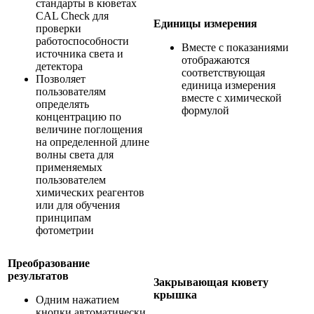
стандарты в кюветах
CAL Check для
Единицы измерения
проверки
работоспособности
Вместе с показаниями
источника света и
отображаются
детектора
соответствующая
Позволяет
единица измерения
пользователям
вместе с химической
определять
формулой
концентрацию по
величине поглощения
на определенной длине
волны света для
применяемых
пользователем
химических реагентов
или для обучения
принципам
фотометрии
Преобразование
результатов
Закрывающая кювету
крышка
Одним нажатием
кнопки автоматически