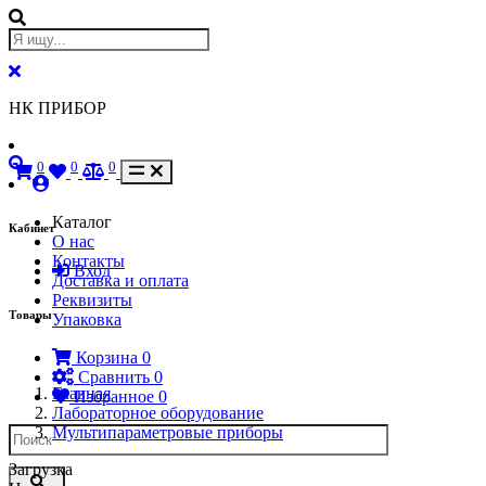
НК ПРИБОР
0
0
0
Каталог
Кабинет
О нас
Контакты
Вход
Доставка и оплата
Реквизиты
Товары
Упаковка
Корзина
0
Сравнить
0
Главная
Избранное
0
Лабораторное оборудование
Мультипараметровые приборы
Загрузка