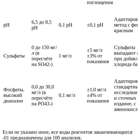
поглощения
Адаптиров
6,5 до 8,5
рН
0,1 pH
±0,1 pH
метод с фе
pH
красным
0 до 150 мг/
Сульфаты
±5 мг/л
л (в
выпадают в
Сульфаты
1 мг/л
±3% от
пересчёте
при добавл
показания
на SO42-)
хлорида ба
Адаптиров
0,0 до 30,0
стандартны
Фосфаты,
±1,0 мг/л
мг/л (в
исследован
высокий
0,1 мг/л
±4% от
пересчёте
и сточных в
диапазон
показания
на PO43-)
издание, с
аминокисло
Если не указано иное, все коды реагентов заканчивающиеся
-01 предназначены для 100 анализов.