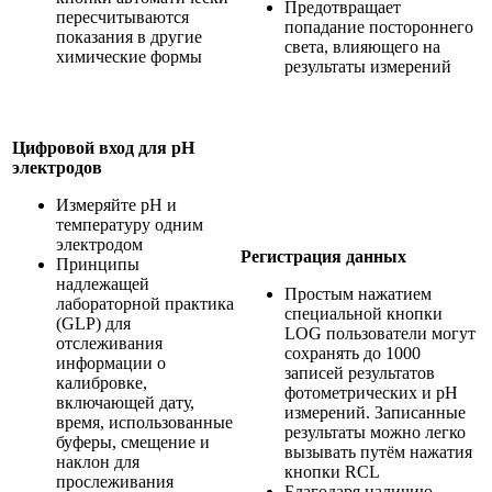
Предотвращает
пересчитываются
попадание постороннего
показания в другие
света, влияющего на
химические формы
результаты измерений
Цифровой вход для pH
электродов
Измеряйте pH и
температуру одним
электродом
Регистрация данных
Принципы
надлежащей
Простым нажатием
лабораторной практика
специальной кнопки
(GLP) для
LOG пользователи могут
отслеживания
сохранять до 1000
информации о
записей результатов
калибровке,
фотометрических и рН
включающей дату,
измерений. Записанные
время, использованные
результаты можно легко
буферы, смещение и
вызывать путём нажатия
наклон для
кнопки RCL
прослеживания
Благодаря наличию