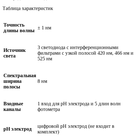
Таблица характеристик
Точность
± 1 нм
длины волны
3 светодиода с интерференционными
Источник
фильтрами с узкой полосой 420 нм, 466 нм и
света
525 нм
Спектральная
ширина
8 нм
полосы
Входные
1 вход для pH электрода и 5 длин волн
каналы
фотометра
цифровой рН электрод (не входит в
pH электрод
комплект)