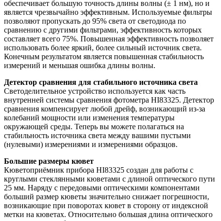
обеспечивает большую точность длины волны (± 1 нм), но и
является чрезвычайно эффективным. Используемые фильтры
позволяют пропускать до 95% света от светодиода по
сравнению с другими фильтрами, эффективность которых
составляет всего 75%. Повышенная эффективность позволяет
использовать более яркий, более сильный источник света.
Конечным результатом является повышенная стабильность
измерений и меньшая ошибка длины волны.
Детектор сравнения для стабильного источника света
Светоделительное устройство используется как часть
внутренней системы сравнения фотометра HI83325. Детектор
сравнения компенсирует любой дрейф, возникающий из-за
колебаний мощности или изменения температуры
окружающей среды. Теперь вы можете полагаться на
стабильность источника света между вашими пустыми
(нулевыми) измерениями и измерениями образцов.
Большие размеры кювет
Кюветоприёмник прибора HI83325 создан для работы с
круглыми стеклянными кюветами с длиной оптического пути
25 мм. Наряду с передовыми оптическими компонентами
больший размер кюветы значительно снижает погрешности,
возникающие при поворотах кювет в сторону от индексной
метки на кюветах. Относительно большая длина оптического