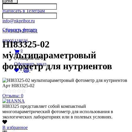
Цена
Написать в Телеграм
info@nkpribor.ru
Сбросить фильтр
+7 (3412) 277-001
88005118036
HI83325-02
0
мультипараметровый
0
товаров на
0
фотометр для нутриентов
Оформить заказ
0
0
Арт
HI83325-02
Отзывы: 0
HI83325 представляет собой компактный
многопараметрический фотометр для использования в
экологических лабораториях или в полевых условиях.
В избранное