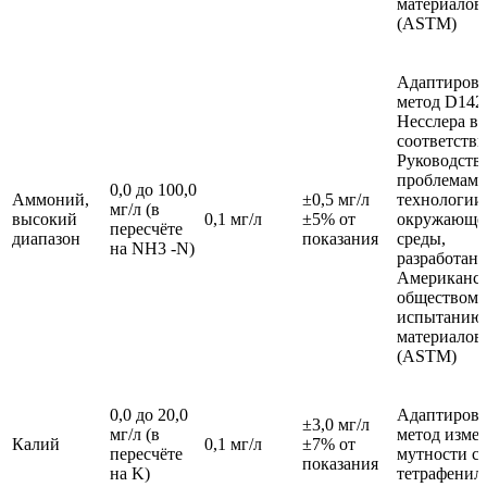
материалов
(ASTM)
Адаптиров
метод D142
Несслера в
соответстви
Руководств
проблемам 
0,0 до 100,0
Аммоний,
±0,5 мг/л
технологии
мг/л (в
высокий
0,1 мг/л
±5% от
окружающе
пересчёте
диапазон
показания
среды,
на NH3 -N)
разработан
Американс
обществом 
испытанию
материалов
(ASTM)
0,0 до 20,0
Адаптиров
±3,0 мг/л
мг/л (в
метод изме
Калий
0,1 мг/л
±7% от
пересчёте
мутности с
показания
на K)
тетрафенил