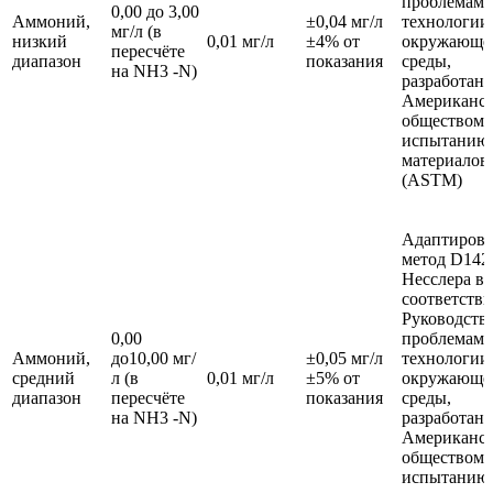
проблемам 
0,00 до 3,00
Аммоний,
±0,04 мг/л
технологии
мг/л (в
низкий
0,01 мг/л
±4% от
окружающе
пересчёте
диапазон
показания
среды,
на NH3 -N)
разработан
Американс
обществом 
испытанию
материалов
(ASTM)
Адаптиров
метод D142
Несслера в
соответстви
Руководств
0,00
проблемам 
Аммоний,
до10,00 мг/
±0,05 мг/л
технологии
средний
л (в
0,01 мг/л
±5% от
окружающе
диапазон
пересчёте
показания
среды,
на NH3 -N)
разработан
Американс
обществом 
испытанию