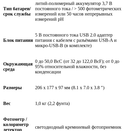
литий-полимерный аккумулятор 3,7 В
Тип батареи/
постоянного тока / > 500 фотометрических
срок службы
измерений или 50 часов непрерывных
измерений pH
5 В постоянного тока USB 2.0 адаптер
Блок питания
питания с кабелем с разъёмами USB-A и
микро-USB-B (в комплекте)
0 до 50,0 ВєC (от 32 до 122,0 ВєF); от 0 до
Окружающая
95% относительной влажности, без
среда
конденсации
Размеры
206 x 177 x 97 мм (8.1 x 7.0 x 3.8 ")
Вес
1,0 кг (2,2 фунта)
Фотометр /
колориметр
светодиодный кремниевый фотоприемник
детектор