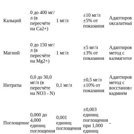
0 до 400 мг/
±10 мг/л
л (в
Адаптиров
Кальций
1 мг/л
±5% от
пересчёте
оксалатный
показания
на Ca2+)
0 до 150 мг/
±5 мг/л
Адаптиров
л (в
Магний
1 мг/л
±3% от
метод с
пересчёте
показания
калмагитом
на Mg2+)
0,0 до 30,0
Адаптиров
±0,5 мг/л
мг/л (в
метод с
Нитраты
0,1 мг/л
±10% от
пересчёте
восстановл
показания
на NO3 - N)
кадмием
±0,003
0,000 до
единиц
0,001
4,000
поглощения
Поглощение
единиц
-
единиц
при 1,000
поглощения
поглощения
единиц