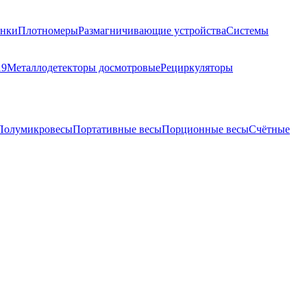
анки
Плотномеры
Размагничивающие устройства
Системы
19
Металлодетекторы досмотровые
Рециркуляторы
Полумикровесы
Портативные весы
Порционные весы
Счётные