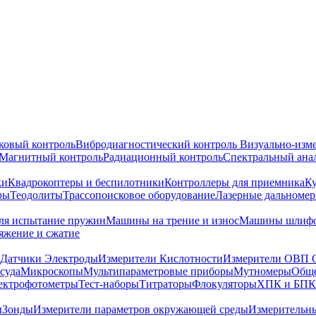
ковый контроль
Вибродиагностический контроль
Визуально-изм
Магнитный контроль
Радиационный контроль
Спектральный ана
ки
Квадрокоптеры и беспилотники
Контроллеры для приемника
К
ры
Теодолиты
Трассопоисковое оборудование
Лазерные дальноме
я испытание пружин
Машины на трение и износ
Машины шлифо
тяжение и сжатие
Датчики Электроды
Измерители Кислотности
Измерители ОВП 
суда
Микроскопы
Мультипараметровые приборы
Мутномеры
Обще
ектрофотометры
Тест-наборы
Титраторы
Флокуляторы
ХПК и БПК
ы
Зонды
Измерители параметров окружающей среды
Измерительн