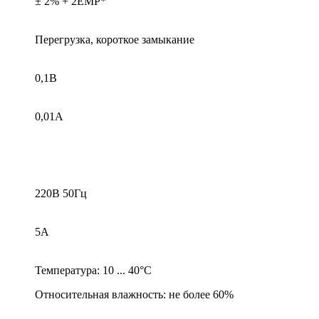
± 2% + 2ЕМР*
Перегрузка, короткое замыкание
0,1В
0,01А
220В 50Гц
5А
Температура: 10 ... 40°С
Относительная влажность: не более 60%