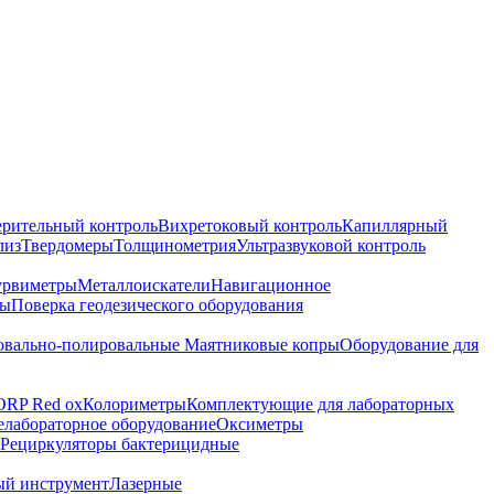
ерительный контроль
Вихретоковый контроль
Капиллярный
лиз
Твердомеры
Толщинометрия
Ультразвуковой контроль
урвиметры
Металлоискатели
Навигационное
ры
Поверка геодезического оборудования
вально-полировальные
Маятниковые копры
Оборудование для
ORP Red ox
Колориметры
Комплектующие для лабораторных
лабораторное оборудование
Оксиметры
Рециркуляторы бактерицидные
ый инструмент
Лазерные