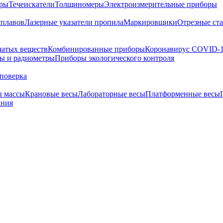
тры
Течеискатели
Толщиномеры
Электроизмерительные приборы
сплавов
Лазерные указатели пропила
Маркировщики
Отрезные ст
чатых веществ
Комбинированные приборы
Коронавирус COVID-
ы и радиометры
Приборы экологического контроля
поверка
ы массы
Крановые весы
Лабораторные весы
Платформенные весы
ания