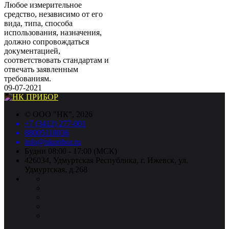
Любое измерительное
средство, независимо от его
вида, типа, способа
использования, назначения,
должно сопровождаться
документацией,
соответствовать стандартам и
отвечать заявленным
требованиям.
09-07-2021
©
ООО "НК"
, 2026
+7 (3412) 277-001
88005118036
info@nkpribor.ru
Будни 08:00 - 17:00 (МСК)
426034, Удмуртская Республика, г. Ижевск, ул.
Удмуртская, д.268