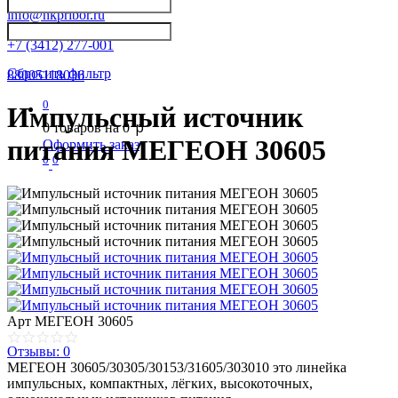
info@nkpribor.ru
+7 (3412) 277-001
Сбросить фильтр
88005118036
0
Импульсный источник
p
0
товаров на
0
питания МЕГЕОН 30605
Оформить заказ
0
0
Арт
МЕГЕОН 30605
Отзывы: 0
МЕГЕОН 30605/30305/30153/31605/303010 это линейка
импульсных, компактных, лёгких, высокоточных,