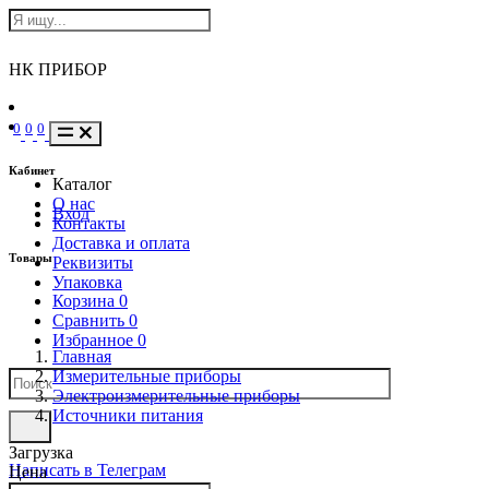
НК ПРИБОР
0
0
0
Кабинет
Каталог
О нас
Вход
Контакты
Доставка и оплата
Товары
Реквизиты
Упаковка
Корзина
0
Сравнить
0
Избранное
0
Главная
Измерительные приборы
Электроизмерительные приборы
Источники питания
Загрузка
Написать в Телеграм
Цена