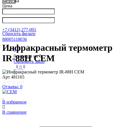
Загрузка
Цена
Написать в Телеграм
info@nkpribor.ru
+7 (3412) 277-001
Сбросить фильтр
88005118036
Инфракрасный термометр
0
IR-88H CEM
0
товаров на
0
Оформить заказ
0
0
Арт
481165
Отзывы: 0
В избранное
В сравнение