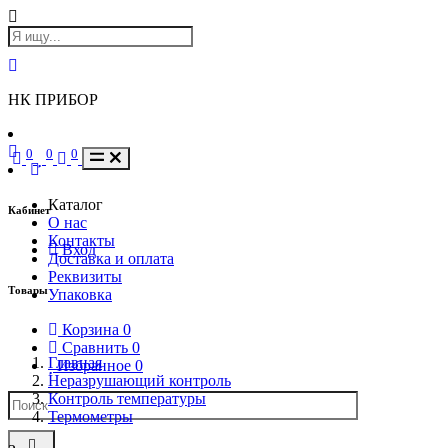
НК ПРИБОР
0
0
0
Каталог
Кабинет
О нас
Контакты
Вход
Доставка и оплата
Реквизиты
Товары
Упаковка
Корзина
0
Сравнить
0
Главная
Избранное
0
Неразрушающий контроль
Контроль температуры
Термометры