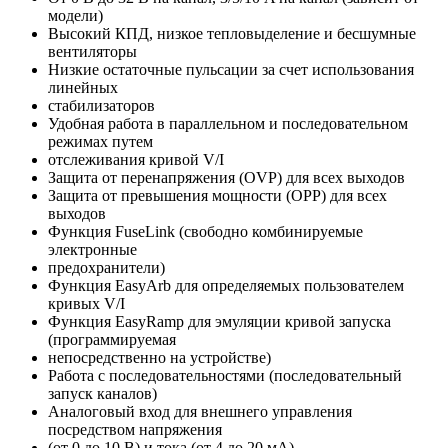
модели)
Высокий КПД, низкое тепловыделение и бесшумные
вентиляторы
Низкие остаточные пульсации за счет использования
линейных
стабилизаторов
Удобная работа в параллельном и последовательном
режимах путем
отслеживания кривой V/I
Защита от перенапряжения (OVP) для всех выходов
Защита от превышения мощности (OPP) для всех
выходов
Функция FuseLink (свободно комбинируемые
электронные
предохранители)
Функция EasyArb для определяемых пользователем
кривых V/I
Функция EasyRamp для эмуляции кривой запуска
(программируемая
непосредственно на устройстве)
Работа с последовательностями (последовательный
запуск каналов)
Аналоговый вход для внешнего управления
посредством напряжения
(от 0 до 10 В) и тока (от 4 до 20 мА)