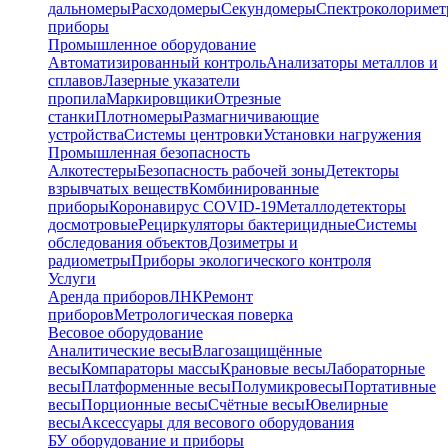
дальномеры
Расходомеры
Секундомеры
Спектроколориме
приборы
Промышленное оборудование
Автоматизированный контроль
Анализаторы металлов и
сплавов
Лазерные указатели
пропила
Маркировщики
Отрезные
станки
Плотномеры
Размагничивающие
устройства
Системы центровки
Установки нагружения
Промышленная безопасность
Алкотестеры
Безопасность рабочей зоны
Детекторы
взрывчатых веществ
Комбинированные
приборы
Коронавирус COVID-19
Металлодетекторы
досмотровые
Рециркуляторы бактерицидные
Системы
обследования объектов
Дозиметры и
радиометры
Приборы экологического контроля
Услуги
Аренда приборов
ЛНК
Ремонт
приборов
Метрологическая поверка
Весовое оборудование
Аналитические весы
Влагозащищённые
весы
Компараторы массы
Крановые весы
Лабораторные
весы
Платформенные весы
Полумикровесы
Портативные
весы
Порционные весы
Счётные весы
Ювелирные
весы
Аксессуары для весового оборудования
БУ оборудование и приборы