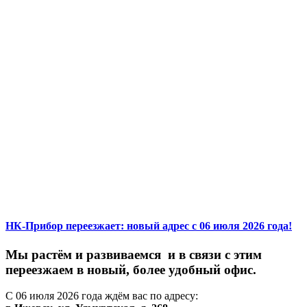
НК-Прибор переезжает: новый адрес с 06 июля 2026 года!
М
ы
растём
и
развиваемся
и
в
связи
с
этим
переезжаем
в
новый,
более
удобный
офис.
С
06
июля
2026
года
ждём
вас
по
адресу: