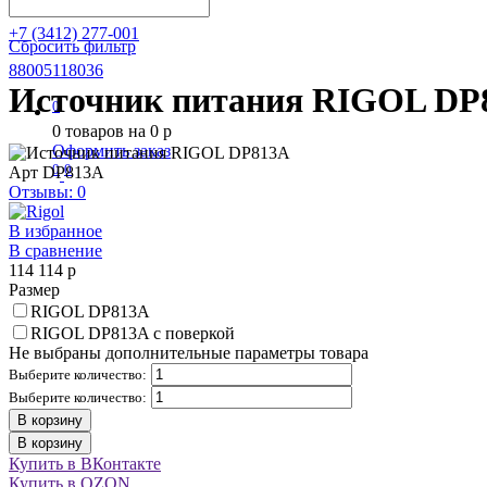
+7 (3412) 277-001
Сбросить фильтр
88005118036
Источник питания RIGOL DP
0
0
товаров на
0
p
Оформить заказ
0
0
Арт
DP813A
Отзывы: 0
В избранное
В сравнение
114 114
p
Размер
RIGOL DP813A
RIGOL DP813A с поверкой
Не выбраны дополнительные параметры товара
Выберите количество:
Выберите количество:
В корзину
В корзину
Купить в ВКонтакте
Купить в OZON