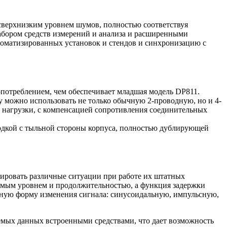
сверхнизким уровнем шумов, полностью соответствуя
бором средств измерений и анализа и расширенными
оматизированных установок и стендов и синхронизацию с
копотреблением, чем обеспечивает младшая модель DP811.
 можно использовать не только обычную 2-проводную, но и 4-
 нагрузки, с компенсацией сопротивления соединительных
одкой с тыльной стороны корпуса, полностью дублирующей
тировать различные ситуации при работе их штатных
емым уровнем и продолжительностью, а функция задержки
тную форму изменения сигнала: синусоидальную, импульсную,
емых данных встроенными средствами, что дает возможность