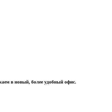
жаем
в
новый,
более
удобный
офис.