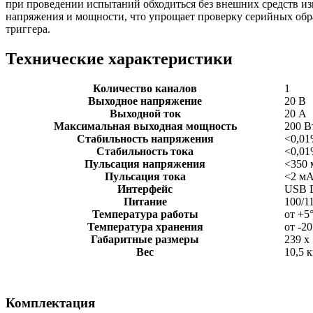
при проведении испытаний обходиться без внешних средств и
напряжения и мощности, что упрощает проверку серийных обр
триггера.
Технические характеристики
Количество каналов
1
Выходное напряжение
20 В
Выходной ток
20 А
Максимальная выходная мощность
200 В
Стабильность напряжения
<0,01
Стабильность тока
<0,01
Пульсация напряжения
<350 
Пульсация тока
<2 мА
Интерфейс
USB D
Питание
100/1
Температура работы
от +5
Температура хранения
от -2
Габаритные размеры
239 x
Вес
10,5 к
Комплектация