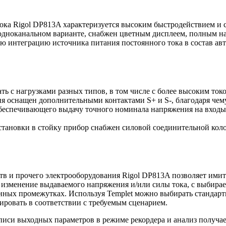
ка Rigol DP813A характеризуется высоким быстродействием и 
дноканальном варианте, снабжен цветным дисплеем, полным на
интеграцию источника питания постоянного тока в состав авт
тать с нагрузками разных типов, в том числе с более высоким то
я оснащен дополнительными контактами S+ и S-, благодаря чему
беспечивающего выдачу точного номинала напряжения на входы
становки в стойку прибор снабжен силовой соединительной кол
тв и прочего электрооборудования Rigol DP813A позволяет ими
 изменение выдаваемого напряжения и/или силы тока, с выбира
нных промежутках. Используя Templet можно выбирать стандар
ировать в соответствии с требуемым сценарием.
писи выходных параметров в режиме рекордера и анализ получа