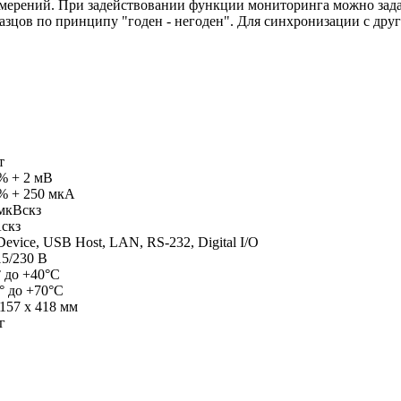
змерений. При задействовании функции мониторинга можно зада
азцов по принципу "годен - негоден". Для синхронизации с др
т
% + 2 мВ
% + 250 мкА
мкВскз
скз
evice, USB Host, LAN, RS-232, Digital I/O
15/230 В
° до +40°С
0° до +70°С
 157 x 418 мм
г