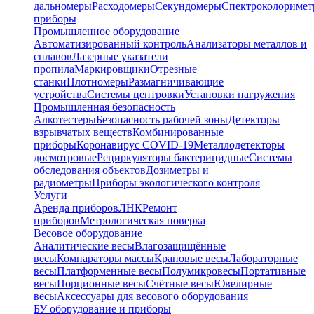
дальномеры
Расходомеры
Секундомеры
Спектроколориме
приборы
Промышленное оборудование
Автоматизированный контроль
Анализаторы металлов и
сплавов
Лазерные указатели
пропила
Маркировщики
Отрезные
станки
Плотномеры
Размагничивающие
устройства
Системы центровки
Установки нагружения
Промышленная безопасность
Алкотестеры
Безопасность рабочей зоны
Детекторы
взрывчатых веществ
Комбинированные
приборы
Коронавирус COVID-19
Металлодетекторы
досмотровые
Рециркуляторы бактерицидные
Системы
обследования объектов
Дозиметры и
радиометры
Приборы экологического контроля
Услуги
Аренда приборов
ЛНК
Ремонт
приборов
Метрологическая поверка
Весовое оборудование
Аналитические весы
Влагозащищённые
весы
Компараторы массы
Крановые весы
Лабораторные
весы
Платформенные весы
Полумикровесы
Портативные
весы
Порционные весы
Счётные весы
Ювелирные
весы
Аксессуары для весового оборудования
БУ оборудование и приборы