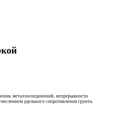
ркой
мления, металлосоединений, непрерывности
ычислением удельного сопротивления грунта.