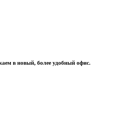
жаем
в
новый,
более
удобный
офис.