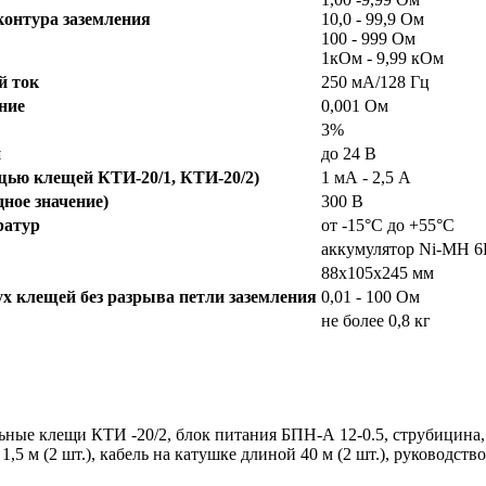
контура заземления
10,0 - 99,9 Ом
100 - 999 Ом
1кОм - 9,99 кОм
й ток
250 мА/128 Гц
ние
0,001 Ом
3%
и
до 24 В
ощью клещей КТИ-20/1, КТИ-20/2)
1 мА - 2,5 А
ное значение)
300 В
ратур
от -15°С до +55°С
аккумулятор Ni-MH 6
88х105х245 мм
х клещей без разрыва петли заземления
0,01 - 100 Ом
не более 0,8 кг
ные клещи КТИ -20/2, блок питания БПН-А 12-0.5, струбицина, р
,5 м (2 шт.), кабель на катушке длиной 40 м (2 шт.), руководств