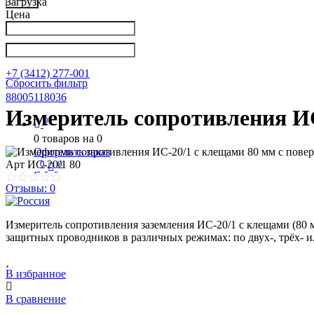
Загрузка
Цена
Написать в Телеграм
info@nkpribor.ru
+7 (3412) 277-001
Сбросить фильтр
88005118036
Измеритель сопротивления ИС
0
0
товаров на
0
Оформить заказ
0
0
Арт
ИС-20/1 80
Отзывы: 0
Измеритель сопротивления заземления ИС-20/1 с клещами (80 
защитных проводников в различных режимах: по двух-, трёх- 
В избранное
В сравнение