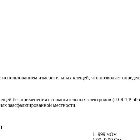
с использованием измерительных клещей, что позволяет определя
лещей без применения вспомогательных электродов ( ГОСТР 5057
иях заасфальтированной местности.
/1
1- 999 мОм
1,00 -9,99 Ом