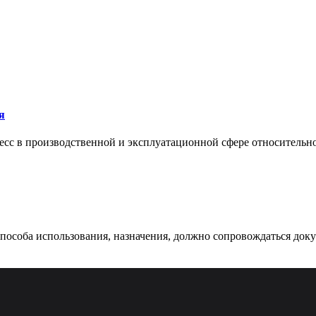
я
сс в производственной и эксплуатационной сфере относительно 
 способа использования, назначения, должно сопровождаться док