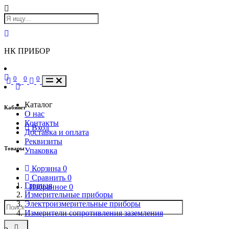
НК ПРИБОР
0
0
0
Каталог
Кабинет
О нас
Контакты
Вход
Доставка и оплата
Реквизиты
Товары
Упаковка
Корзина
0
Сравнить
0
Главная
Избранное
0
Измерительные приборы
Электроизмерительные приборы
Измерители сопротивления заземления