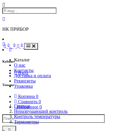
НК ПРИБОР
0
0
0
Каталог
Кабинет
О нас
Контакты
Вход
Доставка и оплата
Реквизиты
Товары
Упаковка
Корзина
0
Сравнить
0
Главная
Избранное
0
Неразрушающий контроль
Контроль температуры
Термометры