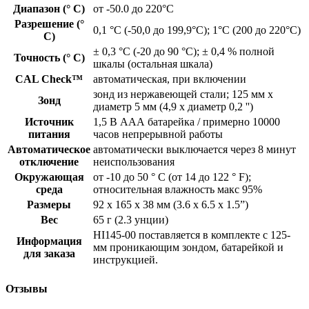
Диапазон (° C)
от -50.0 до 220°C
Разрешение (°
0,1 °С (-50,0 до 199,9°C); 1°C (200 до 220°C)
С)
± 0,3 °С (-20 до 90 °С); ± 0,4 % полной
Точность (° C)
шкалы (остальная шкала)
CAL Check™
автоматическая, при включении
зонд из нержавеющей стали; 125 мм х
Зонд
диаметр 5 мм (4,9 x диаметр 0,2 '')
Источник
1,5 В ААА батарейка / примерно 10000
питания
часов непрерывной работы
Автоматическое
автоматически выключается через 8 минут
отключение
неиспользования
Окружающая
от -10 до 50 ° C (от 14 до 122 ° F);
среда
относительная влажность макс 95%
Размеры
92 x 165 x 38 мм (3.6 x 6.5 x 1.5”)
Вес
65 г (2.3 унции)
HI145-00 поставляется в комплекте с 125-
Информация
мм проникающим зондом, батарейкой и
для заказа
инструкцией.
Отзывы