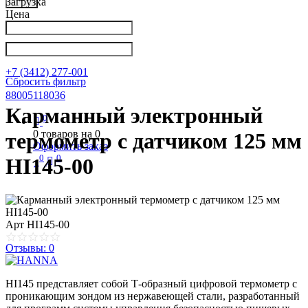
Загрузка
Цена
Написать в Телеграм
info@nkpribor.ru
+7 (3412) 277-001
Сбросить фильтр
88005118036
Карманный электронный
0
0
товаров на
0
термометр с датчиком 125 мм
Оформить заказ
0
0
HI145-00
Арт
HI145-00
Отзывы: 0
HI145 представляет собой Т-образный цифровой термометр с
проникающим зондом из нержавеющей стали, разработанный