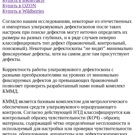
Купить в ВКонтакте
Купить в OZON
Купить в Wildberries
Согласно нашим исследованиям, некоторые из отечественных
и импортных ультразвуковых дефектоскопов после таких
настроек при поиске дефектов могут неточно определять их
размеры на разных глубинах, и в ряде случаев неверно
классифицировать тип дефект (браковочный, контрольный,
поисковый). Некоторые дефектоскопы "не видят" минимально
фиксируемые дефекты, хотя на самом деле там присутствуют
дефекты.
Корректность работы ультразвукового дефектоскопа с
разными преобразователями на уровнях от минимально
фиксируемых дефектов до превышающих браковочный
позволяет проверить разработанный нами новый комплект
КММД.
КММД является базовым комплектом для метрологического
обеспечения средств ультразвукового неразрушающего
контроля. Согласно действующей НТД классифицируется как
контрольный образец чувствительности (КОЧ) - образец
материала, содержащий чётко определённые несплошности и
используемый для настройки или проверки чувствительности
метода, оборудования, аппаратуры или дефектоскопических