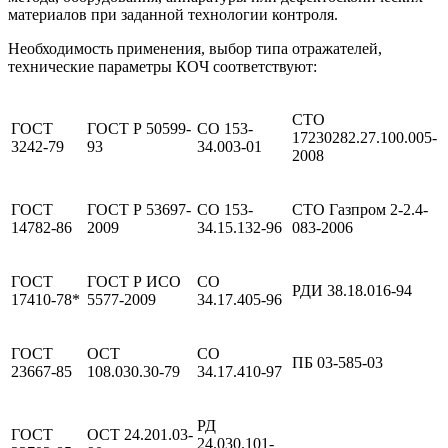
материалов при заданной технологии контроля.
Необходимость применения, выбор типа отражателей,
технические параметры КОЧ соответствуют:
СТО
ГОСТ
ГОСТ Р 50599-
СО 153-
17230282.27.100.005-
3242-79
93
34.003-01
2008
ГОСТ
ГОСТ Р 53697-
СО 153-
СТО Газпром 2-2.4-
14782-86
2009
34.15.132-96
083-2006
ГОСТ
ГОСТ Р ИСО
СО
РДИ 38.18.016-94
17410-78*
5577-2009
34.17.405-96
ГОСТ
ОСТ
СО
ПБ 03-585-03
23667-85
108.030.30-79
34.17.410-97
РД
ГОСТ
ОСТ 24.201.03-
24.030.101-