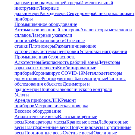
параметров окружающей среды
Измерительный
инструмент
Лазерные
дальномеры
Расходомеры
Секундомеры
Спектроколориме
приборы
Промышленное оборудование
Автоматизированный контроль
Анализаторы металлов и
сплавов
Лазерные указатели
пропила
Маркировщики
Отрезные
станки
Плотномеры
Размагничивающие
устройства
Системы центровки
Установки нагружения
Промышленная безопасность
Алкотестеры
Безопасность рабочей зоны
Детекторы
взрывчатых веществ
Комбинированные
приборы
Коронавирус COVID-19
Металлодетекторы
досмотровые
Рециркуляторы бактерицидные
Системы
обследования объектов
Дозиметры и
радиометры
Приборы экологического контроля
Услуги
Аренда приборов
ЛНК
Ремонт
приборов
Метрологическая поверка
Весовое оборудование
Аналитические весы
Влагозащищённые
весы
Компараторы массы
Крановые весы
Лабораторные
весы
Платформенные весы
Полумикровесы
Портативные
весы
Порционные весы
Счётные весы
Ювелирные