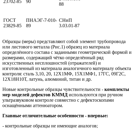
23702-85
90
88
ГОСТ
ПНАЭГ-7-010-
СНиП
23829-85
89
3.03.01-87
Образцы (меры) представляют собой элемент трубопровода
или листового металла (Рис.1) образец из материала
определённого состава с заданными геометрической формой и
размерами, содержащий чётко определённый ряд
искусственных несплошностей (отражателей) и
изготовленный из материала аналогичного материалу объекта
контроля: сталь 3,10, 20, 12Х1МФ, 15Х1МФ1, 17ГС, 09Г2С,
12Х18Н10Т, латунь, алюминий, титан и др.
Новые контрольные образцы чувствительности -
комплекты
мер моделей дефектов
КММД
используются при ручном
ультразвуковом контроле совместно с дефектоскопами
оснащёнными аттенюатором.
Главные отличительные особенности - впервые:
- контрольные образцы не имеющие аналогов;