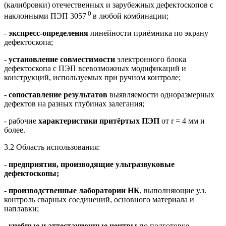
(калибровки) отечественных и зарубежных дефектоскопов с
0
наклонными ПЭП 3057
в любой комбинации;
-
экспресс-определения
линейности приёмника по экрану
дефектоскопа;
-
установление
совместимости
электронного блока
дефектоскопа с ПЭП всевозможных модификаций и
конструкций, используемых при ручном контроле;
-
сопоставление результатов
выявляемости одноразмерных
дефектов на разных глубинах залегания;
- рабочие
характеристики притёртых ПЭП
от r = 4 мм и
более.
3.2
Область использования:
- предприятия, производящие ультразвуковые
дефектоскопы;
-
производственные лаборатории НК
, выполняющие у.з.
контроль сварных соединений, основного материала и
наплавки;
-
учебные и аттестационные центры
по подготовке