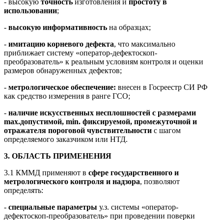
- высокую
точность
изготовления и
простоту в
использовании
;
-
высокую информативность
на образцах;
-
имитацию корневого дефекта
, что максимально
приближает систему «оператор-дефектоскоп-
преобразователь» к реальным условиям контроля и оценки
размеров обнаруженных дефектов;
-
метрологическое обеспечение:
внесен в Госреестр СИ РФ
как средство измерения в ранге ГСО;
-
наличие искусственных несплошностей с размерами
max
.допустимой,
min
. фиксируемой, промежуточной и
отражателя пороговой чувствительности
с шагом
определяемого заказчиком или НТД.
3. ОБЛАСТЬ ПРИМЕНЕНИЯ
3.1 КММД применяют в
сфере государственного и
метрологического контроля и надзора
, позволяют
определять:
-
специальные параметры
у.з. системы «оператор-
дефектоскоп-преобразователь» при проведении поверки