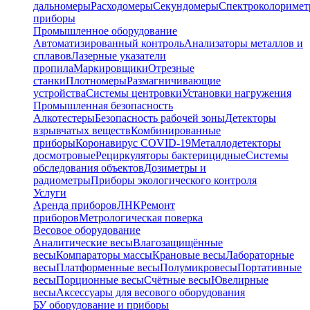
дальномеры
Расходомеры
Секундомеры
Спектроколориме
приборы
Промышленное оборудование
Автоматизированный контроль
Анализаторы металлов и
сплавов
Лазерные указатели
пропила
Маркировщики
Отрезные
станки
Плотномеры
Размагничивающие
устройства
Системы центровки
Установки нагружения
Промышленная безопасность
Алкотестеры
Безопасность рабочей зоны
Детекторы
взрывчатых веществ
Комбинированные
приборы
Коронавирус COVID-19
Металлодетекторы
досмотровые
Рециркуляторы бактерицидные
Системы
обследования объектов
Дозиметры и
радиометры
Приборы экологического контроля
Услуги
Аренда приборов
ЛНК
Ремонт
приборов
Метрологическая поверка
Весовое оборудование
Аналитические весы
Влагозащищённые
весы
Компараторы массы
Крановые весы
Лабораторные
весы
Платформенные весы
Полумикровесы
Портативные
весы
Порционные весы
Счётные весы
Ювелирные
весы
Аксессуары для весового оборудования
БУ оборудование и приборы