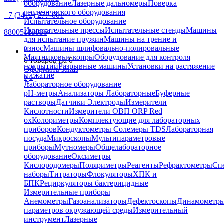
оборудование
Лазерные дальномеры
Поверка
геодезического оборудования
+7 (3412) 277-001
Испытательное оборудование
Испытательные прессы
Испытательные стенды
Машины
88005118036
для испытание пружин
Машины на трение и
износ
Машины шлифовально-полировальные
0
Маятниковые копры
Оборудование для контроля
0
товаров на
0
покрытий
Разрывные машины
Установки на растяжение
Оформить заказ
и сжатие
0
0
Лабораторное оборудование
pH-метры
Анализаторы Лабораторные
Буферные
растворы
Датчики Электроды
Измерители
Кислотности
Измерители ОВП ORP Red
ox
Колориметры
Комплектующие для лабораторных
приборов
Кондуктометры Солемеры TDS
Лабораторная
посуда
Микроскопы
Мультипараметровые
приборы
Мутномеры
Общелабораторное
оборудование
Оксиметры
Кислородомеры
Поляриметры
Реагенты
Рефрактометры
Сп
наборы
Титраторы
Флокуляторы
ХПК и
БПК
Рециркуляторы бактерицидные
Измерительные приборы
Анемометры
Газоанализаторы
Дефектоскопы
Динамометр
параметров окружающей среды
Измерительный
инструмент
Лазерные