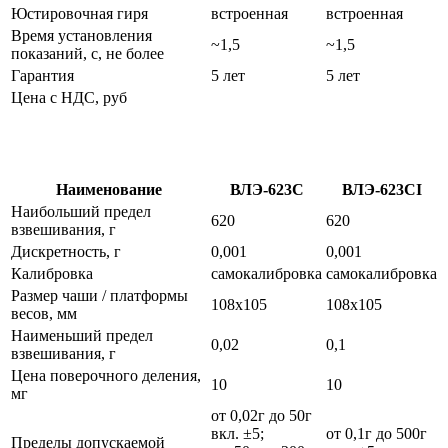
Юстировочная гиря
встроенная
встроенная
Время установления
~1,5
~1,5
показаний, с, не более
Гарантия
5 лет
5 лет
Цена с НДС, руб
Наименование
ВЛЭ-623С
ВЛЭ-623СI
Наибольший предел
620
620
взвешивания, г
Дискретность, г
0,001
0,001
Калибровка
самокалибровка
самокалибровка
Размер чаши / платформы
108х105
108х105
весов, мм
Наименьший предел
0,02
0,1
взвешивания, г
Цена поверочного деления,
10
10
мг
от 0,02г до 50г
вкл. ±5;
от 0,1г до 500г
Пределы допускаемой