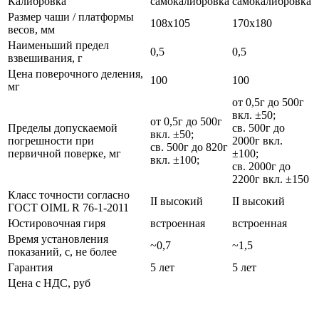
Калибровка
самокалибровка
самокалибровка
Размер чаши / платформы
108х105
170х180
весов, мм
Наименьший предел
0,5
0,5
взвешивания, г
Цена поверочного деления,
100
100
мг
от 0,5г до 500г
вкл. ±50;
от 0,5г до 500г
Пределы допускаемой
св. 500г до
вкл. ±50;
погрешности при
2000г вкл.
св. 500г до 820г
первичной поверке, мг
±100;
вкл. ±100;
св. 2000г до
2200г вкл. ±150
Класс точности согласно
II высокий
II высокий
ГОСТ OIML R 76-1-2011
Юстировочная гиря
встроенная
встроенная
Время установления
~0,7
~1,5
показаний, с, не более
Гарантия
5 лет
5 лет
Цена с НДС, руб