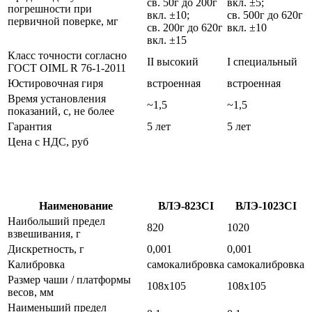
св. 50г до 200г
вкл. ±5;
погрешности при
вкл. ±10;
св. 500г до 620г
первичной поверке, мг
св. 200г до 620г
вкл. ±10
вкл. ±15
Класс точности согласно
II высокий
I специальный
ГОСТ OIML R 76-1-2011
Юстировочная гиря
встроенная
встроенная
Время установления
~1,5
~1,5
показаний, с, не более
Гарантия
5 лет
5 лет
Цена с НДС, руб
Наименование
ВЛЭ-823СI
ВЛЭ-1023СI
Наибольший предел
820
1020
взвешивания, г
Дискретность, г
0,001
0,001
Калибровка
самокалибровка
самокалибровка
Размер чаши / платформы
108х105
108х105
весов, мм
Наименьший предел