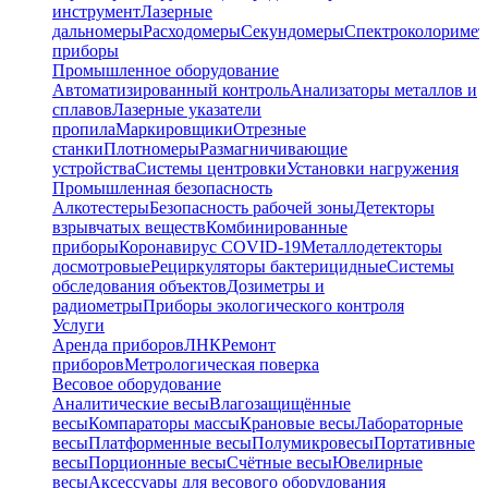
инструмент
Лазерные
дальномеры
Расходомеры
Секундомеры
Спектроколориме
приборы
Промышленное оборудование
Автоматизированный контроль
Анализаторы металлов и
сплавов
Лазерные указатели
пропила
Маркировщики
Отрезные
станки
Плотномеры
Размагничивающие
устройства
Системы центровки
Установки нагружения
Промышленная безопасность
Алкотестеры
Безопасность рабочей зоны
Детекторы
взрывчатых веществ
Комбинированные
приборы
Коронавирус COVID-19
Металлодетекторы
досмотровые
Рециркуляторы бактерицидные
Системы
обследования объектов
Дозиметры и
радиометры
Приборы экологического контроля
Услуги
Аренда приборов
ЛНК
Ремонт
приборов
Метрологическая поверка
Весовое оборудование
Аналитические весы
Влагозащищённые
весы
Компараторы массы
Крановые весы
Лабораторные
весы
Платформенные весы
Полумикровесы
Портативные
весы
Порционные весы
Счётные весы
Ювелирные
весы
Аксессуары для весового оборудования