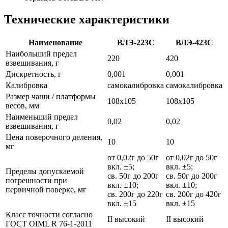
Техническиe характеристики
Наименование
ВЛЭ-223С
ВЛЭ-423С
Наибольший предел
220
420
взвешивания, г
Дискретность, г
0,001
0,001
Калибровка
самокалибровка
самокалибровка
Размер чаши / платформы
108х105
108х105
весов, мм
Наименьший предел
0,02
0,02
взвешивания, г
Цена поверочного деления,
10
10
мг
от 0,02г до 50г
от 0,02г до 50г
вкл. ±5;
вкл. ±5;
Пределы допускаемой
св. 50г до 200г
св. 50г до 200г
погрешности при
вкл. ±10;
вкл. ±10;
первичной поверке, мг
св. 200г до 220г
св. 200г до 420г
вкл. ±15
вкл. ±15
Класс точности согласно
II высокий
II высокий
ГОСТ OIML R 76-1-2011