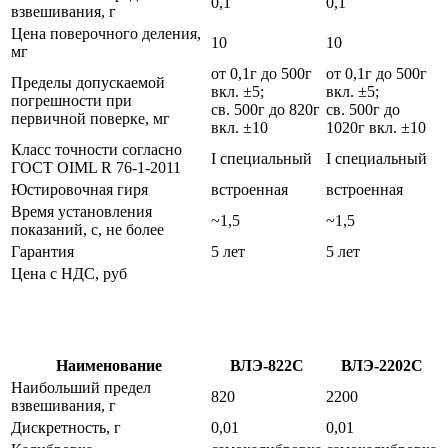
0,1
0,1
взвешивания, г
Цена поверочного деления,
10
10
мг
от 0,1г до 500г
от 0,1г до 500г
Пределы допускаемой
вкл. ±5;
вкл. ±5;
погрешности при
св. 500г до 820г
св. 500г до
первичной поверке, мг
вкл. ±10
1020г вкл. ±10
Класс точности согласно
I специальный
I специальный
ГОСТ OIML R 76-1-2011
Юстировочная гиря
встроенная
встроенная
Время установления
~1,5
~1,5
показаний, с, не более
Гарантия
5 лет
5 лет
Цена с НДС, руб
Наименование
ВЛЭ-822С
ВЛЭ-2202С
Наибольший предел
820
2200
взвешивания, г
Дискретность, г
0,01
0,01