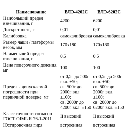
Наименование
ВЛЭ-4202С
ВЛЭ-6202С
Наибольший предел
4200
6200
взвешивания, г
Дискретность, г
0,01
0,01
Калибровка
самокалибровка
самокалибровка
Размер чаши / платформы
170х180
170х180
весов, мм
Наименьший предел
0,5
0,5
взвешивания, г
Цена поверочного деления,
100
100
мг
от 0,5г до 500г
от 0,5г до 500г
вкл. ±50;
вкл. ±50;
Пределы допускаемой
св. 500г до
св. 500г до
погрешности при
2000г вкл.
2000г вкл.
первичной поверке, мг
±100;
±100;
св. 2000г до
св. 2000г до
4200г вкл. ±150
6200г вкл. ±150
Класс точности согласно
II высокий
II высокий
ГОСТ OIML R 76-1-2011
Юстировочная гиря
встроенная
встроенная