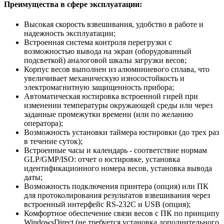
Преимущества в сфере эксплуатации:
Высокая скорость взвешивания, удобство в работе и
надежность эксплуатации;
Встроенная система контроля перегрузки с
возможностью вывода на экран (оборудованный
подсветкой) аналоговой шкалы загрузки весов;
Корпус весов выполнен из алюминиевого сплава, что
увеличивает механическую износостойкость и
электромагнитную защищенность прибора;
Автоматическая юстировка встроенной гирей при
изменении температуры окружающей среды или через
заданные промежутки времени (или по желанию
оператора);
Возможность установки таймера юстировки (до трех раз
в течение суток);
Встроенные часы и календарь - соответствие нормам
GLP/GMP/ISO: отчет о юстировке, установка
идентификационного номера весов, установка вывода
даты;
Возможность подключения принтера (опция) или ПК
для протоколирования результатов взвешивания через
встроенный интерфейс RS-232C и USB (опция);
Комфортное обеспечение связи весов с ПК по принципу
WindowsDirect (не требуется установка дополнительного