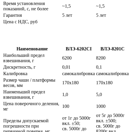
Время установления
~1,5
~1,5
показаний, с, не более
Гарантия
5 лет
5 лет
Цена с НДС, руб
Наименование
ВЛЭ-6202СI
ВЛЭ-8201С
Наибольший предел
6200
8200
взвешивания, г
Дискретность, г
0,01
0,1
Калибровка
самокалибровка
самокалибровка
Размер чаши / платформы
170х180
170х180
весов, мм
Наименьший предел
1,0
5,0
взвешивания, г
Цена поверочного деления,
100
1000
мг
от 5г до 5000г
от 1г до 5000г
Пределы допускаемой
вкл. ±500;
вкл. ±50;
погрешности при
св. 5000г до
св. 5000г до
первичной поверке, мг
8200г вкл.