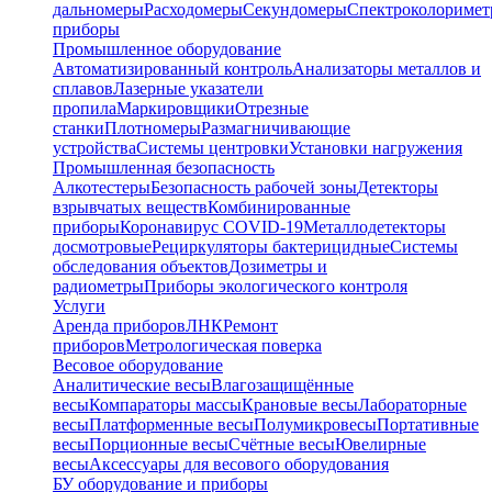
дальномеры
Расходомеры
Секундомеры
Спектроколориме
приборы
Промышленное оборудование
Автоматизированный контроль
Анализаторы металлов и
сплавов
Лазерные указатели
пропила
Маркировщики
Отрезные
станки
Плотномеры
Размагничивающие
устройства
Системы центровки
Установки нагружения
Промышленная безопасность
Алкотестеры
Безопасность рабочей зоны
Детекторы
взрывчатых веществ
Комбинированные
приборы
Коронавирус COVID-19
Металлодетекторы
досмотровые
Рециркуляторы бактерицидные
Системы
обследования объектов
Дозиметры и
радиометры
Приборы экологического контроля
Услуги
Аренда приборов
ЛНК
Ремонт
приборов
Метрологическая поверка
Весовое оборудование
Аналитические весы
Влагозащищённые
весы
Компараторы массы
Крановые весы
Лабораторные
весы
Платформенные весы
Полумикровесы
Портативные
весы
Порционные весы
Счётные весы
Ювелирные
весы
Аксессуары для весового оборудования
БУ оборудование и приборы