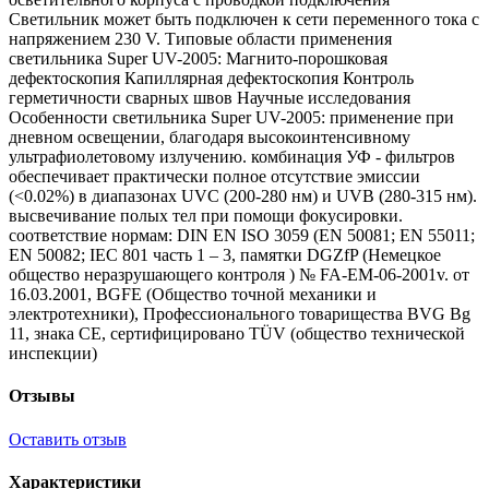
Светильник может быть подключен к сети переменного тока с
напряжением 230 V. Типовые области применения
светильника Super UV-2005: Магнито-порошковая
дефектоскопия Капиллярная дефектоскопия Контроль
герметичности сварных швов Научные исследования
Особенности светильника Super UV-2005: применение при
дневном освещении, благодаря высокоинтенсивному
ультрафиолетовому излучению. комбинация УФ - фильтров
обеспечивает практически полное отсутствие эмиссии
(<0.02%) в диапазонах UVC (200-280 нм) и UVВ (280-315 нм).
высвечивание полых тел при помощи фокусировки.
соответствие нормам: DIN EN ISO 3059 (EN 50081; EN 55011;
EN 50082; IEC 801 часть 1 – 3, памятки DGZfP (Немецкое
общество неразрушающего контроля ) № FA-EM-06-2001v. от
16.03.2001, BGFE (Общество точной механики и
электротехники), Профессионального товарищества BVG Bg
11, знака СЕ, сертифицировано TÜV (общество технической
инспекции)
Отзывы
Оставить отзыв
Характеристики