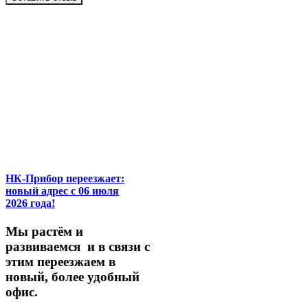
НК-Прибор переезжает:
новый адрес с 06 июля
2026 года!
М
ы
растём
и
развиваемся
и
в
связи
с
этим
переезжаем
в
новый,
более
удобный
офис.