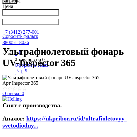
Загрузка
Цена
Написать в Телеграм
info@nkpribor.ru
+7 (3412) 277-001
Сбросить фильтр
88005118036
Ультрафиолетовый фонарь
0
0
товаров на
0
UV-Inspector 365
Оформить заказ
0
0
Арт
Inspector 365
Отзывы: 0
Снят с производства.
Аналог:
https://nkpribor.ru/id/ultrafioletovyy-
svetodiodny...