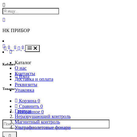
НК ПРИБОР
0
0
0
Каталог
Кабинет
О нас
Контакты
Вход
Доставка и оплата
Реквизиты
Товары
Упаковка
Корзина
0
Сравнить
0
Главная
Избранное
0
Неразрушающий контроль
Магнитный контроль
Ультрафиолетовые фонари