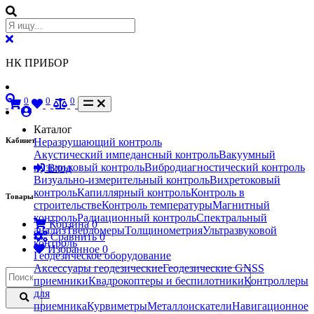
НК ПРИБОР
0
0
0
Каталог
Кабинет
Неразрушающий контроль
Акустический импедансный контроль
Вакуумный
пузырьковый контроль
Вибродиагностический контроль
Вход
Визуально-измерительный контроль
Вихретоковый
контроль
Капиллярный контроль
Контроль в
Товары
строительстве
Контроль температуры
Магнитный
контроль
Радиационный контроль
Спектральный
Корзина
0
анализ
Твердомеры
Толщинометрия
Ультразвуковой
Сравнить
0
контроль
Избранное
0
Геодезическое оборудование
Аксессуары геодезические
Геодезические GNSS
приемники
Квадрокоптеры и беспилотники
Контроллеры
для
приемника
Курвиметры
Металлоискатели
Навигационное