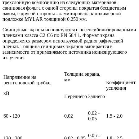
трехслойную композицию из следующих материалов:
свинцовая фольга с одной стороны покрытая бесцветным
лаком, с другой стороны - ламинирована к полимерной
подложке MYLAR толщиной 0,250 мм.
Свинцовые экраны используются с несенсибилизированными
пленками класса С2-С6 по EN 584-1. Формат экрана
определяется размером используемой радиографической
пленки. Толщина свинцовых экранов выбирается в
зависимости от применяемого источника ионизирующего
излучения
Толщина экрана,
Напряжение на
мм
Коэффициент
рентгеновской трубке,
усиления
кВ
Переднего
Заднего
0.02 -
60 - 120
0,02
1.5 - 2.0
0.05
0.05 -
120 - 200
0.02 - 0.05
1.8 - 2.5