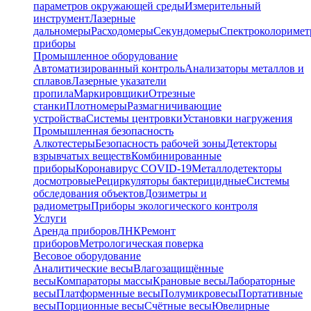
параметров окружающей среды
Измерительный
инструмент
Лазерные
дальномеры
Расходомеры
Секундомеры
Спектроколориме
приборы
Промышленное оборудование
Автоматизированный контроль
Анализаторы металлов и
сплавов
Лазерные указатели
пропила
Маркировщики
Отрезные
станки
Плотномеры
Размагничивающие
устройства
Системы центровки
Установки нагружения
Промышленная безопасность
Алкотестеры
Безопасность рабочей зоны
Детекторы
взрывчатых веществ
Комбинированные
приборы
Коронавирус COVID-19
Металлодетекторы
досмотровые
Рециркуляторы бактерицидные
Системы
обследования объектов
Дозиметры и
радиометры
Приборы экологического контроля
Услуги
Аренда приборов
ЛНК
Ремонт
приборов
Метрологическая поверка
Весовое оборудование
Аналитические весы
Влагозащищённые
весы
Компараторы массы
Крановые весы
Лабораторные
весы
Платформенные весы
Полумикровесы
Портативные
весы
Порционные весы
Счётные весы
Ювелирные