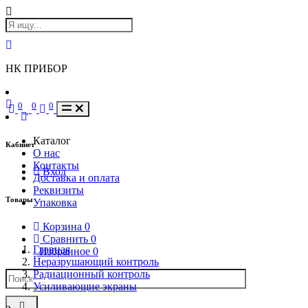
НК ПРИБОР
0
0
0
Каталог
Кабинет
О нас
Контакты
Вход
Доставка и оплата
Реквизиты
Товары
Упаковка
Корзина
0
Сравнить
0
Главная
Избранное
0
Неразрушающий контроль
Радиационный контроль
Усиливающие экраны