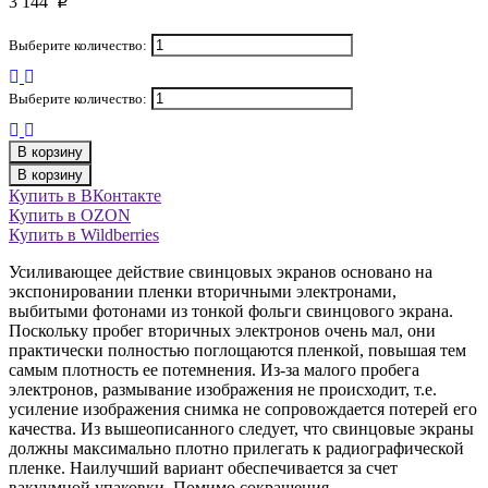
3 144
p
Выберите количество:
Выберите количество:
В корзину
В корзину
Купить в ВКонтакте
Купить в OZON
Купить в Wildberries
Усиливающее действие свинцовых экранов основано на
экспонировании пленки вторичными электронами,
выбитыми фотонами из тонкой фольги свинцового экрана.
Поскольку пробег вторичных электронов очень мал, они
практически полностью поглощаются пленкой, повышая тем
самым плотность ее потемнения. Из-за малого пробега
электронов, размывание изображения не происходит, т.е.
усиление изображения снимка не сопровождается потерей его
качества. Из вышеописанного следует, что свинцовые экраны
должны максимально плотно прилегать к радиографической
пленке. Наилучший вариант обеспечивается за счет
вакуумной упаковки. Помимо сокращения