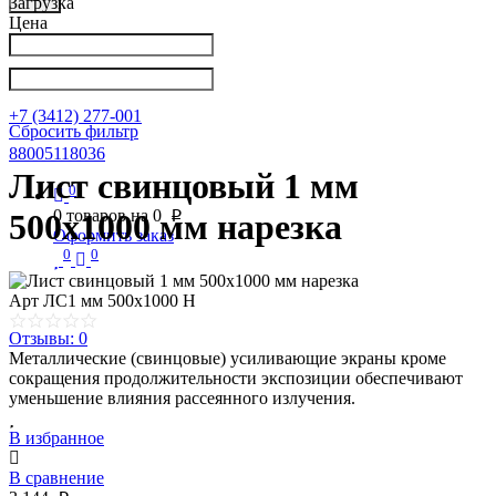
Загрузка
Цена
Написать в Телеграм
info@nkpribor.ru
+7 (3412) 277-001
Сбросить фильтр
88005118036
Лист свинцовый 1 мм
0
0
товаров на
0
500х1000 мм нарезка
p
Оформить заказ
0
0
Арт
ЛС1 мм 500х1000 Н
Отзывы: 0
Металлические (свинцовые) усиливающие экраны кроме
сокращения продолжительности экспозиции обеспечивают
уменьшение влияния рассеянного излучения.
В избранное
В сравнение