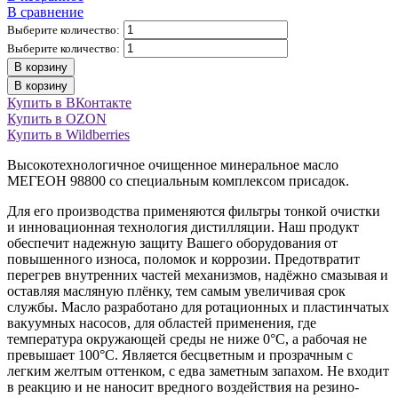
В сравнение
Выберите количество:
Выберите количество:
В корзину
В корзину
Купить в ВКонтакте
Купить в OZON
Купить в Wildberries
Bысокотехнологичноe очищенное минеральное масло
MEГEОH 98800 со специальным комплексом присадок.
Для его производства применяются фильтры тонкой очистки
и инновационная технология дистилляции. Наш продукт
обеспечит надежную защиту Вашего оборудования oт
повышенного износа, поломок и коррозии. Предотвратит
перегрев внутренних частей механизмов, надёжно смазывая и
оставляя масляную плёнку, тем самым увеличивая срок
службы. Масло разработано для ротационных и пластинчатых
вакуумных насосов, для областей применения, где
температура окружающей среды не ниже 0°С, а рабочая не
превышает 100°С. Является бесцветным и прозрачным с
легким желтым оттенком, с едва заметным запахом. Не входит
в реакцию и не наносит вредного воздействия на резино-