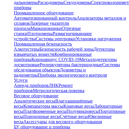
дальномеры
Расходомеры
Секундомеры
Спектроколориме
приборы
Промышленное оборудование
Автоматизированный контроль
Анализаторы металлов и
сплавов
Лазерные указатели
пропила
Маркировщики
Отрезные
станки
Плотномеры
Размагничивающие
устройства
Системы центровки
Установки нагружения
Промышленная безопасность
Алкотестеры
Безопасность рабочей зоны
Детекторы
взрывчатых веществ
Комбинированные
приборы
Коронавирус COVID-19
Металлодетекторы
досмотровые
Рециркуляторы бактерицидные
Системы
обследования объектов
Дозиметры и
радиометры
Приборы экологического контроля
Услуги
Аренда приборов
ЛНК
Ремонт
приборов
Метрологическая поверка
Весовое оборудование
Аналитические весы
Влагозащищённые
весы
Компараторы массы
Крановые весы
Лабораторные
весы
Платформенные весы
Полумикровесы
Портативные
весы
Порционные весы
Счётные весы
Ювелирные
весы
Аксессуары для весового оборудования
БУ оборудование и приборы