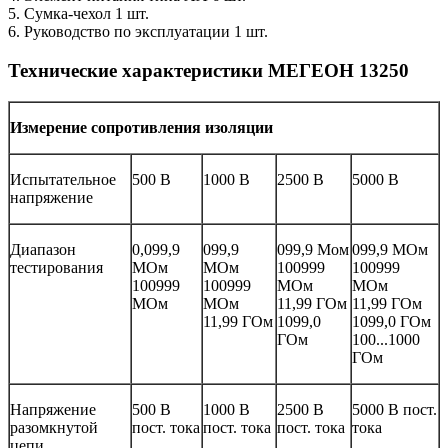
5. Сумка-чехол 1 шт.
6. Руководство по эксплуатации 1 шт.
Технические характеристики МЕГЕОН 13250
Измерение сопротивления изоляции
Испытательное
500 В
1000 В
2500 В
5000 В
напряжение
Диапазон
0,099,9
099,9
099,9 Мом
099,9 МОм
тестирования
МОм
МОм
100999
100999
100999
100999
МОм
МОм
МОм
МОм
11,99 ГОм
11,99 ГОм
11,99 ГОм
1099,0
1099,0 ГОм
ГОм
100...1000
ГОм
Напряжение
500 В
1000 В
2500 В
5000 В пост.
разомкнутой
пост. тока
пост. тока
пост. тока
тока
цепи