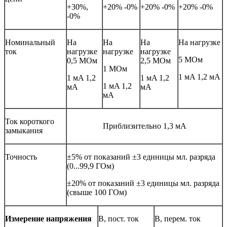
+30%,
+20% -0%
+20% -0%
+20% -0%
-0%
Номинальный
На
На
На
На нагрузке
ток
нагрузке
нагрузке
нагрузке
5 МОм
0,5 МОм
2,5 МОм
1 МОм
1 мA 1,2 мА
1 мA 1,2
1 мA 1,2
1 мA 1,2
мА
мА
мА
Ток короткого
Приблизительно 1,3 мА
замыкания
Точность
±5% от показаний ±3 единицы мл. разряда
(0...99,9 ГОм)
±20% от показаний ±3 единицы мл. разряда
(свыше 100 ГОм)
Измерение напряжения
В, пост. ток
В, перем. ток