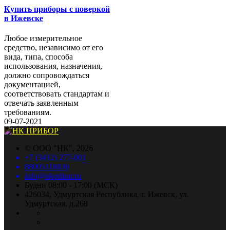
Купить приборы с поверкой
в Ижевске
Любое измерительное
средство, независимо от его
вида, типа, способа
использования, назначения,
должно сопровождаться
документацией,
соответствовать стандартам и
отвечать заявленным
требованиям.
09-07-2021
©
ООО "НК"
, 2026
+7 (3412) 277-001
88005118036
info@nkpribor.ru
Будни 08:00 - 17:00 (МСК)
426034, Удмуртская Республика, г. Ижевск, ул.
Удмуртская, д.268