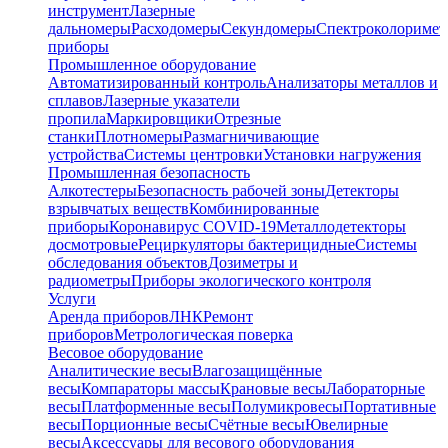
инструмент
Лазерные
дальномеры
Расходомеры
Секундомеры
Спектроколориме
приборы
Промышленное оборудование
Автоматизированный контроль
Анализаторы металлов и
сплавов
Лазерные указатели
пропила
Маркировщики
Отрезные
станки
Плотномеры
Размагничивающие
устройства
Системы центровки
Установки нагружения
Промышленная безопасность
Алкотестеры
Безопасность рабочей зоны
Детекторы
взрывчатых веществ
Комбинированные
приборы
Коронавирус COVID-19
Металлодетекторы
досмотровые
Рециркуляторы бактерицидные
Системы
обследования объектов
Дозиметры и
радиометры
Приборы экологического контроля
Услуги
Аренда приборов
ЛНК
Ремонт
приборов
Метрологическая поверка
Весовое оборудование
Аналитические весы
Влагозащищённые
весы
Компараторы массы
Крановые весы
Лабораторные
весы
Платформенные весы
Полумикровесы
Портативные
весы
Порционные весы
Счётные весы
Ювелирные
весы
Аксессуары для весового оборудования