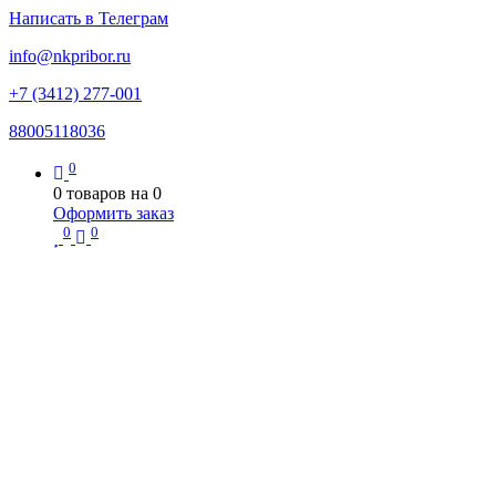
Написать в Телеграм
info@nkpribor.ru
+7 (3412) 277-001
88005118036
0
0
товаров на
0
Оформить заказ
0
0