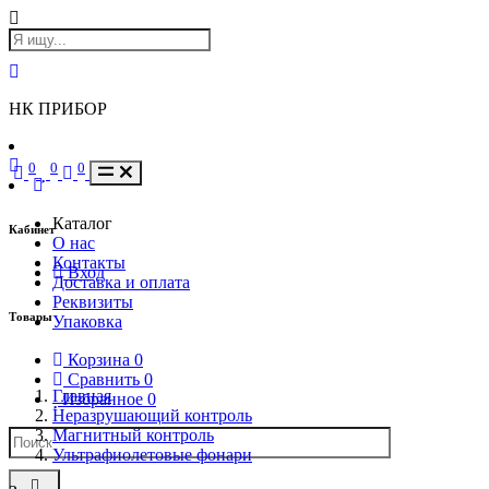
НК ПРИБОР
0
0
0
Каталог
Кабинет
О нас
Контакты
Вход
Доставка и оплата
Реквизиты
Товары
Упаковка
Корзина
0
Сравнить
0
Главная
Избранное
0
Неразрушающий контроль
Магнитный контроль
Ультрафиолетовые фонари