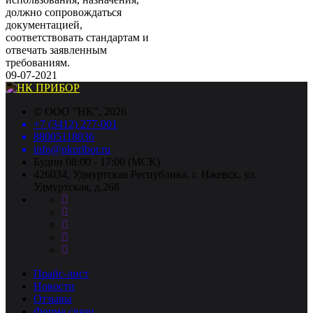
должно сопровождаться
документацией,
соответствовать стандартам и
отвечать заявленным
требованиям.
09-07-2021
©
ООО "НК"
, 2026
+7 (3412) 277-001
88005118036
info@nkpribor.ru
Будни 08:00 - 17:00 (МСК)
426034, Удмуртская Республика, г. Ижевск, ул.
Удмуртская, д.268
Прайс-лист
Новости
Отзывы
Форма связи