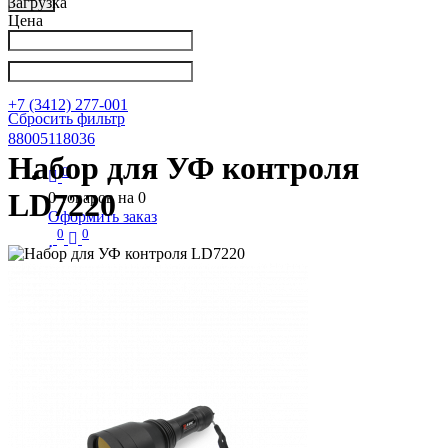
Загрузка
Цена
Написать в Телеграм
info@nkpribor.ru
+7 (3412) 277-001
Сбросить фильтр
88005118036
Набор для УФ контроля
0
LD7220
0
товаров на
0
Оформить заказ
0
0