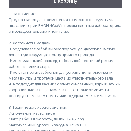
В корзину
1. Назначение:
Предназначен для применения совместно с вакуумными
шкафами серии RHON-46xxV в промышленных лабораториях
и исследовательских институтах.
2. Достоинства модели:
-Представляет собой высокоскоростную двухступенчатую
лопастную вакуумную помпу прямого привода.
-Имеет маленький размер, небольшой вес, тихий режим
работы и легкий старт.
-Имеются приспособления для устранения впрыскивания
масла внутрь и протечки масла из уплотнительного вала.
-Не подходит для закачки сильно окисленных, взрывчатых и
коррозийных газов, а также газов, которые химически
реагируют с маслом помпы или содержат мелкие частички.
3. Технические характеристики:
Исполнение: настольное
Макс. рабочая скорость, л/мин: 120 (2 л/с)
Максимальный уровень вакуума Па: 2х10-1
Температура нагрева масла в насосе, °С: >45