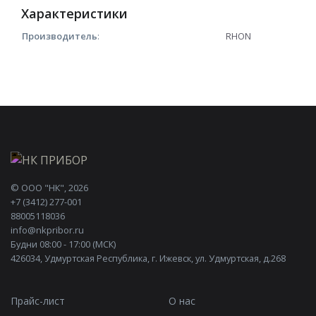
Характеристики
Производитель
:
RHON
©
ООО "НК"
, 2026
+7 (3412) 277-001
88005118036
info@nkpribor.ru
Будни 08:00 - 17:00 (МСК)
426034, Удмуртская Республика, г. Ижевск, ул. Удмуртская, д.268
Прайс-лист
О нас