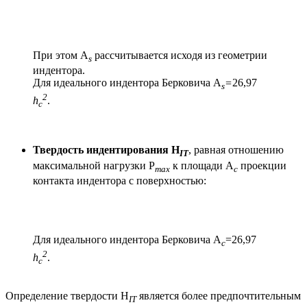
При этом A
рассчитывается исходя из геометрии
s
индентора.
Для идеального индентора Берковича A
=
26,97
s
2
h
.
c
Твердость индентирования H
, равная отношению
IT
максимальной нагрузки P
к площади A
проекции
max
c
контакта индентора с поверхностью:
Для идеального индентора Берковича A
=26,97
c
2
h
.
c
Определение твердости H
является более предпочтительным
IT