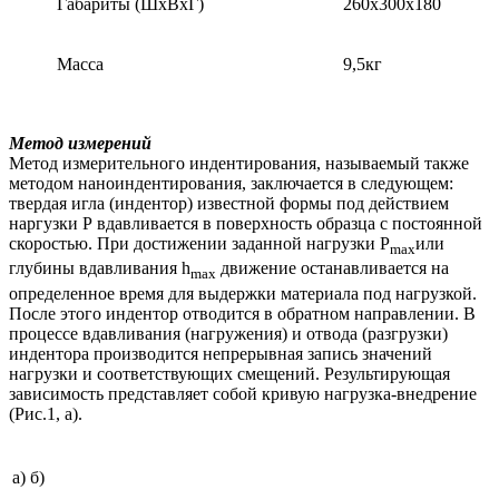
Габариты (ШхВхГ)
260х300х180
Масса
9,5кг
Метод измерений
Метод измерительного индентирования, называемый также
методом наноиндентирования, заключается в следующем:
твердая игла (индентор) известной формы под действием
наргузки Р вдавливается в поверхность образца с постоянной
скоростью. При достижении заданной нагрузки Р
или
max
глубины вдавливания h
движение останавливается на
max
определенное время для выдержки материала под нагрузкой.
После этого индентор отводится в обратном направлении. В
процессе вдавливания (нагружения) и отвода (разгрузки)
индентора производится непрерывная запись значений
нагрузки и соответствующих смещений. Результирующая
зависимость представляет собой кривую нагрузка-внедрение
(Рис.1, a).
а)
б)