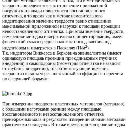
Отличие методов заключается в том, что в методе Виккерса
твердость определяется как отношение приложенной
нагрузки к площади поверхности восстановленного
отпечатка, в то время как в методе измерительного
индентирования значение твердости равно отношению
максимальной приложенной нагрузки к площади проекции
невосстановленного отпечатка. При этом значение твердости,
измеренное методом измерительного индентирования, имеет
физический смысл среднего контактного давления под
2
индентором и измеряется в Паскалях (Н/м
).
Т.к. инденторы Виккерса и Берковича эквивалентны (имеют
одинаковую площадь проекции при одинаковых глубинах
внедрения) и самоподобны (геометрия отпечатка не зависит
от глубины внедрения), то соответствующие значения
твердости связаны через постоянный коэффициент пересчета
по следующей формуле:
При измерении твердости пластичных материалов (металлов)
с большими нагрузками разница между площадью
восстановленного и невосстановленного отпечатка
пренебрежимо мала и результаты измерений обоими методами
практически совпадают. В то же время, при контроле методом