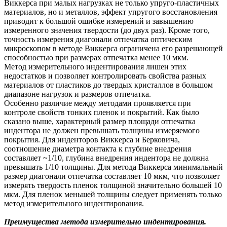
Виккерса при малых нагрузках не только упруго-пластичных
материалов, но и металлов, эффект упругого восстановления
приводит к большой ошибке измерений и завышению
измеренного значения твердости (до двух раз). Кроме того,
точность измерения диагонали отпечатка оптическим
микроскопом в методе Виккерса ограничена его разрешающей
способностью при размерах отпечатка менее 10 мкм.
Метод измерительного индентирования лишен этих
недостатков и позволяет контролировать свойства разных
материалов от пластиков до твердых кристаллов в большом
диапазоне нагрузок и размеров отпечатка.
Особенно различие между методами проявляется при
контроле свойств тонких пленок и покрытий. Как было
сказано выше, характерный размер площади отпечатка
индентора не должен превышать толщины измеряемого
покрытия. Для инденторов Виккерса и Берковича,
соотношение диаметра контакта к глубине внедрения
составляет ~1/10, глубина внедрения индентора не должна
превышать 1/10 толщины.
Для метода Виккерса минимальный
размер диагонали отпечатка составляет 10 мкм, что позволяет
измерять твердость пленок толщиной значительно большей 10
мкм. Для пленок меньшей толщины следует применять только
метод измерительного индентирования.
Преимущества метода измерительно индентирования.