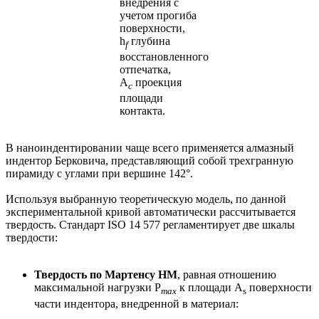
внедрения с
учетом прогиба
поверхности,
h
глубина
f
восстановленного
отпечатка,
А
проекция
c
площади
контакта.
В наноиндентировании чаще всего применяется алмазный
индентор Берковича, представляющий собой трехгранную
пирамиду с углами при вершине 142°.
Используя выбранную теоретическую модель, по данной
экспериментальной кривой автоматически рассчитывается
твердость. Cтандарт ISO 14 577 регламентирует две шкалы
твердости:
Твердость по Мартенсу HM
, равная отношению
максимальной нагрузки P
к площади A
поверхности
max
s
части индентора, внедренной в материал: