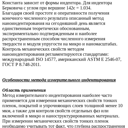
Константа зависит от формы индентора. Для индентора
Берковича с углом при вершине 142є = 1.034.
Благодаря своей простоте и оперативности получения
конечного численного результата описанный метод
наноиндентирования на сегодняшний день является
единственным теоретически обоснованным,
экспериментально подтвержденным и наиболее
распространенным способом численного измерения
твердости и модуля упругости на микро и наномасштабах.
Контроль механических свойств методом
наноиндентирования регламентируются стандартами:
международный ISO 14577, американский ASTM E 2546-07,
ГОСТ Р 8.748-2011.
Особенности метода измерительного индентирования
Область применения
Метод измерительного индентирования наиболее часто
применяется для измерения механических свойств тонких
пленок, покрытий и упрочняющих слоев толщиной менее 10
мкм, а также для контроля свойств отдельных фаз или
включений в микро и наноструктурированных материалах.
При измерении механических свойств тонких пленок
необходимо учитывать тот факт, что глубина распространения