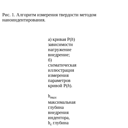
Рис. 1. Алгоритм измерения твердости методом
наноиндентирования.
а) кривая P(
h
)
зависимости
нагружение
внедрение;
б)
схематическая
иллюстрация
измерения
параметров
кривой P(
h
).
h
max
максимальная
глубина
внедрения
индентора,
h
глубина
c