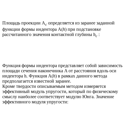
Площадь проекции А
определяется из заранее заданной
с
функции формы индентора A(
h
) при подстановке
рассчитанного значения контактной глубины h
:
c
Функция формы индентора представляет собой зависимость
площади сечения наконечника A от расстояния вдоль оси
индентора h. Функция A(
h
) в рамках данного метода
предполагается известной заранее.
Кроме твердости описываемым методом измеряется
эффективный модуль упругости, который по физическому
смыслу наиболее соответствует модулю Юнга. Значение
эффективного модуля упругости: