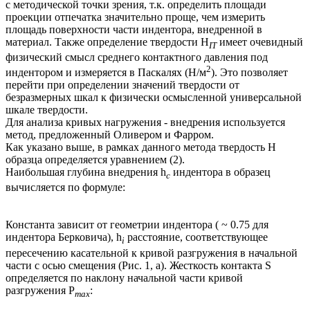
с методической точки зрения, т.к. определить площади
проекции отпечатка значительно проще, чем измерить
площадь поверхности части индентора, внедренной в
материал. Также определение твердости H
имеет очевидный
IT
физический смысл среднего контактного давления под
2
индентором и измеряется в Паскалях (Н/м
). Это позволяет
перейти при определении значений твердости от
безразмерных шкал к физически осмысленной универсальной
шкале твердости.
Для анализа кривых нагружения - внедрения используется
метод, предложенный Оливером и Фарром.
Как указано выше, в рамках данного метода твердость H
образца определяется уравнением (2).
Наибольшая глубина внедрения h
индентора в образец
c
вычисляется по формуле:
Константа зависит от геометрии индентора ( ~ 0.75 для
индентора Берковича), h
расстояние, соответствующее
i
пересечению касательной к кривой разгружения в начальной
части с осью смещения (Рис. 1, а). Жесткость контакта S
определяется по наклону начальной части кривой
разгружения P
:
max