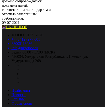
должно сопровождаться
документацией,
соответствовать стандартам и
отвечать заявленным
требованиям.
09-07-2021
©
ООО "НК"
, 2026
+7 (3412) 277-001
88005118036
info@nkpribor.ru
Будни 08:00 - 17:00 (МСК)
426034, Удмуртская Республика, г. Ижевск, ул.
Удмуртская, д.268
Прайс-лист
Новости
Отзывы
Форма связи