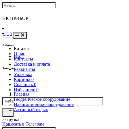
НК ПРИБОР
0
0
0
Кабинет
Каталог
О нас
Вход
Контакты
Доставка и оплата
Товары
Реквизиты
Упаковка
Корзина
0
Сравнить
0
Избранное
0
Главная
Геодезическое оборудование
Навигационное оборудование
Активный отдых
Загрузка
Написать в Телеграм
Цена