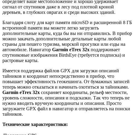
определяет ваше местоположение и хорошо удерживает
сигнал от спутников даже в лесу под плотной кроной
деревьев, в глубоких оврагах и среди высоких зданий.
Благодаря слоту для карт памяти microSD и расширенной 8 ГБ
встроенной памяти вы можете легко загрузить
дополнительные карты, куда бы вы ни отправились. В прибор
можно закачать дополнительные детальные карты любой
страны для пешего туризма, морской прогулки или езды на
автомобиле. Навигатор
Garmin eTrex 32x
поддерживает
спутниковые изображения BirdsEye (требуется подписка) и
растровые карты.
Имеется поддержка файлов GPX для загрузки описаний
тайников и координат непосредственно в прибор, что
повышает эффективность геокешинга. От бумажных записей
теперь можно отказаться и начинать охотиться за тайниками.
Garmin eTrex 32x
сохраняет координаты, рельеф местности,
уровень сложности, описания и подсказки. Так что теперь не
нужно вводить вручную координаты и описания. Просто
загружаете GPX файл в навигатор и отправляетесь на поиски
тайников.
Технические характеристики: