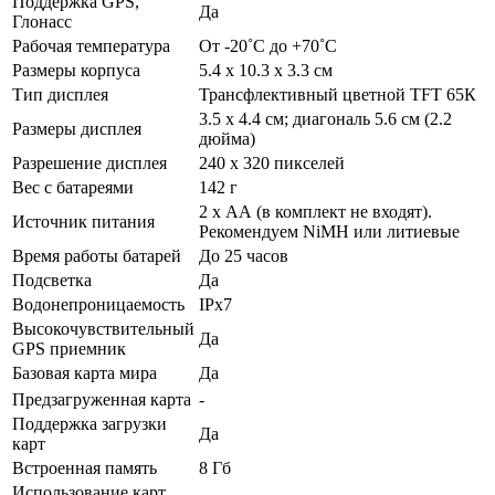
Поддержка GPS,
Да
Глонасс
Рабочая температура
От -20˚С до +70˚С
Размеры корпуса
5.4 x 10.3 x 3.3 см
Тип дисплея
Трансфлективный цветной TFT 65К
3.5 x 4.4 см; диагональ 5.6 см (2.2
Размеры дисплея
дюйма)
Разрешение дисплея
240 x 320 пикселей
Вес с батареями
142 г
2 х АА (в комплект не входят).
Источник питания
Рекомендуем NiMH или литиевые
Время работы батарей
До 25 часов
Подсветка
Да
Водонепроницаемость
IPx7
Высокочувствительный
Да
GPS приемник
Базовая карта мира
Да
Предзагруженная карта
-
Поддержка загрузки
Да
карт
Встроенная память
8 Гб
Использование карт