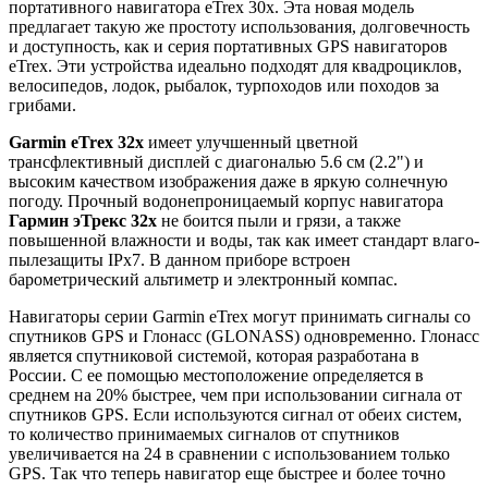
портативного навигатора eTrex 30x. Эта новая модель
предлагает такую же простоту использования, долговечность
и доступность, как и серия портативных GPS навигаторов
eTrex. Эти устройства идеально подходят для квадроциклов,
велосипедов, лодок, рыбалок, турпоходов или походов за
грибами.
Garmin eTrex 32x
имеет улучшенный цветной
трансфлективный дисплей с диагональю 5.6 см (2.2") и
высоким качеством изображения даже в яркую солнечную
погоду. Прочный водонепроницаемый корпус навигатора
Гармин эТрекс 32x
не боится пыли и грязи, а также
повышенной влажности и воды, так как имеет стандарт влаго-
пылезащиты IPx7. В данном приборе встроен
барометрический альтиметр и электронный компас.
Навигаторы серии Garmin eTrex могут принимать сигналы со
спутников GPS и Глонасс (GLONASS) одновременно. Глонасс
является спутниковой системой, которая разработана в
России. С ее помощью местоположение определяется в
среднем на 20% быстрее, чем при использовании сигнала от
спутников GPS. Если используются сигнал от обеих систем,
то количество принимаемых сигналов от спутников
увеличивается на 24 в сравнении с использованием только
GPS. Так что теперь навигатор еще быстрее и более точно