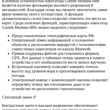
Ключевой особенностью навигатора Garmin Montana 680t
является наличие фотокамеры высокого разрешения 8
мегапикселей. Благодаря этому вы сможете запечатлеть самые
яркие моменты своего путешествия. А функция
автоматического геотеггинга позволит отметить эти места на
карте. Среди полезных функций, характеризующих навигатор
Garmin Montana 680t, можно выделить следующие:
Предустановленные топографические карты РФ.
Оперативный обмен информацией о положении
объектов и расположении маршрутов с пользователями
совместимых навигаторов по каналу Bluetooth.
Прямая поддержка файлов для геокешинга формата
GPX. Все данные о тайниках теперь хранятся в памяти
устройства и нет необходимости вести записи вручную.
Встроенный альтиметр позволяет измерять точную
высоту над уровнем моря и прогнозировать изменения
погоды.
Электронный компас с компенсацией наклона позволяет
определять точное местоположение даже если
устройство не расположено горизонтально.
Сенсорный экран 4"
Контрастные цвета и высокое разрешение обеспечивают
отличную читаемость экрана даже при ярком освещении.