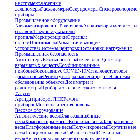
инструмент
Лазерные
дальномеры
Расходомеры
Секундомеры
Спектроколориме
приборы
Промышленное оборудование
Автоматизированный контроль
Анализаторы металлов и
сплавов
Лазерные указатели
пропила
Маркировщики
Отрезные
станки
Плотномеры
Размагничивающие
устройства
Системы центровки
Установки нагружения
Промышленная безопасность
Алкотестеры
Безопасность рабочей зоны
Детекторы
взрывчатых веществ
Комбинированные
приборы
Коронавирус COVID-19
Металлодетекторы
досмотровые
Рециркуляторы бактерицидные
Системы
обследования объектов
Дозиметры и
радиометры
Приборы экологического контроля
Услуги
Аренда приборов
ЛНК
Ремонт
приборов
Метрологическая поверка
Весовое оборудование
Аналитические весы
Влагозащищённые
весы
Компараторы массы
Крановые весы
Лабораторные
весы
Платформенные весы
Полумикровесы
Портативные
весы
Порционные весы
Счётные весы
Ювелирные
весы
Аксессуары для весового оборудования