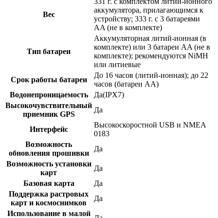
331 г. с комплектом литий-ионного
аккумулятора, прилагающимся к
Вес
устройству; 333 г. с 3 батареями
AA (не в комплекте)
Аккумуляторная литий-ионная (в
комплекте) или 3 батареи AA (не в
Тип батареи
комплекте); рекомендуются NiMH
или литиевые
До 16 часов (литий-ионная); до 22
Срок работы батареи
часов (батареи AA)
Водонепроницаемость
Да(IPX7)
Высокочувствительный
Да
приемник GPS
Высокоскоростной USB и NMEA
Интерфейс
0183
Возможность
Да
обновления прошивки
Возможность установки
Да
карт
Базовая карта
Да
Поддержка растровых
Да
карт и космоснимков
Использование в малой
Да