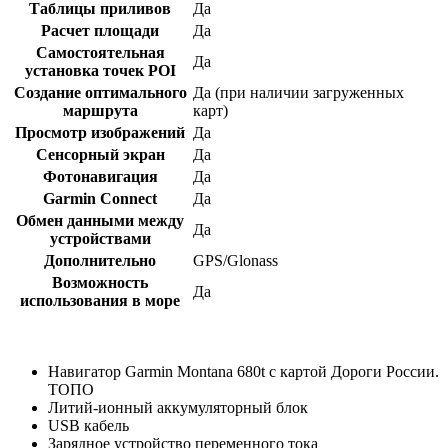
Таблицы приливов
Да
Расчет площади
Да
Самостоятельная
Да
установка точек POI
Создание оптимального
Да (при наличии загруженных
маршрута
карт)
Просмотр изображений
Да
Сенсорный экран
Да
Фотонавигация
Да
Garmin Connect
Да
Обмен данными между
Да
устройствами
Дополнительно
GPS/Glonass
Возможность
Да
использования в море
Навигатор Garmin Montana 680t с картой Дороги России.
ТОПО
Литий-ионный аккумуляторный блок
USB кабель
Зарядное устройство переменного тока