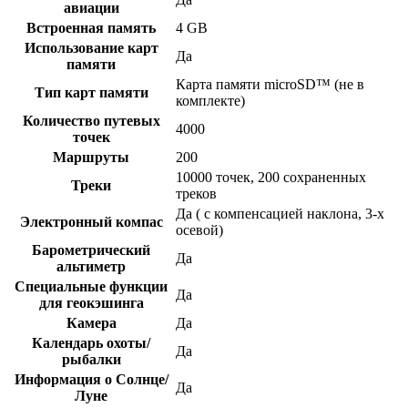
авиации
Встроенная память
4 GB
Использование карт
Да
памяти
Карта памяти microSD™ (не в
Тип карт памяти
комплекте)
Количество путевых
4000
точек
Маршруты
200
10000 точек, 200 сохраненных
Треки
треков
Да ( с компенсацией наклона, 3-х
Электронный компас
осевой)
Барометрический
Да
альтиметр
Специальные функции
Да
для геокэшинга
Камера
Да
Календарь охоты/
Да
рыбалки
Информация о Солнце/
Да
Луне